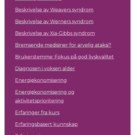
Beskrivelse av Weavers syndrom
Beskrivelse av Werners syndrom
Beskrivelse av Xia-Gibbs syndrom
Bremsende medisiner for arvelig ataksi?
Brukerstemme: Fokus på god livskvalitet
Diagnosen i voksen alder
Energiøkonomisering
Energiøkonomisering og
aktivitetsprioritering
Erfaringer fra kurs
Erfaringsbasert kunnskap