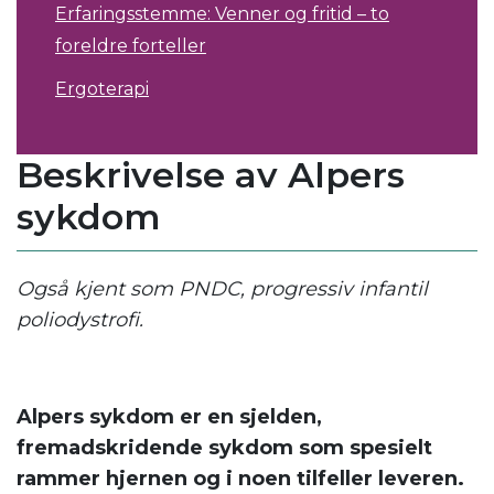
Erfaringsstemme: Venner og fritid – to
foreldre forteller
Ergoterapi
Beskrivelse av Alpers
sykdom
Også kjent som PNDC, progressiv infantil
poliodystrofi.
Alpers sykdom er en sjelden,
fremadskridende sykdom som spesielt
rammer hjernen og i noen tilfeller leveren.