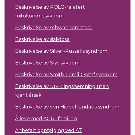
Beskrivelse av POLG-relatert
mitokondriesykdom
Beskrivelse av schwannomatose
Beskrivelse av sialidose
Beskrivelse av Silver-Russells syndrom
Beskrivelse av Slys sykdom
Beskrivelse av Smith-Lemli-Opitz’ syndrom
Beskrivelse av utviklingshemning uten
kjent årsak
Beskrivelse av von Hippel-Lindaus syndrom
Å leve med AGU i familien
Anbefalt oppfølging ved AT