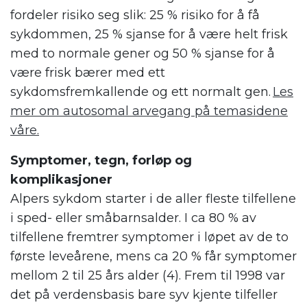
fordeler risiko seg slik: 25 % risiko for å få
sykdommen, 25 % sjanse for å være helt frisk
med to normale gener og 50 % sjanse for å
være frisk bærer med ett
sykdomsfremkallende og ett normalt gen.
Les
mer om autosomal arvegang på temasidene
våre.
Symptomer, tegn, forløp og
komplikasjoner
Alpers sykdom starter i de aller fleste tilfellene
i sped- eller småbarnsalder. I ca 80 % av
tilfellene fremtrer symptomer i løpet av de to
første leveårene, mens ca 20 % får symptomer
mellom 2 til 25 års alder (4). Frem til 1998 var
det på verdensbasis bare syv kjente tilfeller