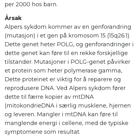
per 2000 hos barn.
Årsak
Alpers sykdom kommer av en genforandring
(mutasjon) i et gen på kromosom 15 (15q26.1).
Dette genet heter POLG, og genforandringer i
dette genet kan føre til en rekke forskjellige
tilstander. Mutasjoner i POLG-genet påvirker
et protein som heter polymerase gamma,
Dette proteinet er viktig for å reparere og
reprodusere DNA. Ved Alpers sykdom fører
dette til færre kopier av mtDNA
(mitokondrieDNA i særlig musklene, hjernen
og leveren. Mangler i mtDNA kan føre til
manglende energi i cellene, med de typiske
symptomene som resultat.