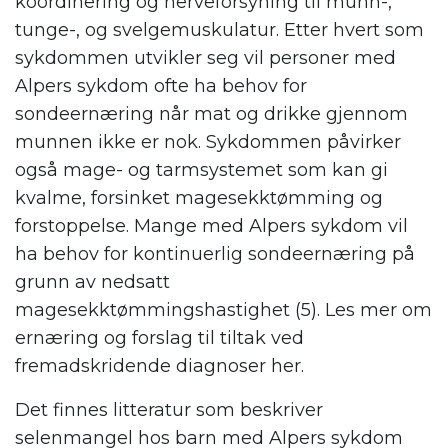
koordinering og nerveforsyning til munn-,
tunge-, og svelgemuskulatur. Etter hvert som
sykdommen utvikler seg vil personer med
Alpers sykdom ofte ha behov for
sondeernæring når mat og drikke gjennom
munnen ikke er nok. Sykdommen påvirker
også mage- og tarmsystemet som kan gi
kvalme, forsinket magesekktømming og
forstoppelse. Mange med Alpers sykdom vil
ha behov for kontinuerlig sondeernæring på
grunn av nedsatt
magesekktømmingshastighet (5). Les mer om
ernæring og forslag til tiltak ved
fremadskridende diagnoser her.
Det finnes litteratur som beskriver
selenmangel hos barn med Alpers sykdom