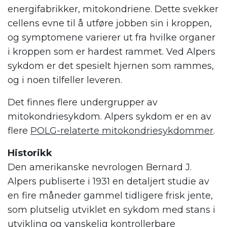
energifabrikker, mitokondriene. Dette svekker
cellens evne til å utføre jobben sin i kroppen,
og symptomene varierer ut fra hvilke organer
i kroppen som er hardest rammet. Ved Alpers
sykdom er det spesielt hjernen som rammes,
og i noen tilfeller leveren.
Det finnes flere undergrupper av
mitokondriesykdom. Alpers sykdom er en av
flere
POLG-relaterte mitokondriesykdommer
.
Historikk
Den amerikanske nevrologen Bernard J.
Alpers publiserte i 1931 en detaljert studie av
en fire måneder gammel tidligere frisk jente,
som plutselig utviklet en sykdom med stans i
utvikling og vanskelig kontrollerbare