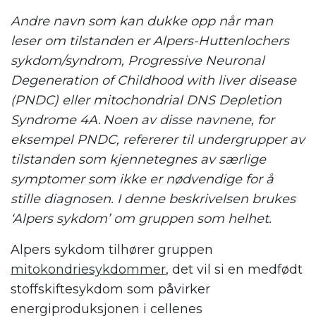
Andre navn som kan dukke opp når man
leser om tilstanden er Alpers-Huttenlochers
sykdom/syndrom, Progressive Neuronal
Degeneration of Childhood with liver disease
(PNDC) eller mitochondrial DNS Depletion
Syndrome 4A. Noen av disse navnene, for
eksempel PNDC, refererer til undergrupper av
tilstanden som kjennetegnes av særlige
symptomer som ikke er nødvendige for å
stille diagnosen. I denne beskrivelsen brukes
‘Alpers sykdom’ om gruppen som helhet.
Alpers sykdom tilhører gruppen
mitokondriesykdommer
, det vil si en medfødt
stoffskiftesykdom som påvirker
energiproduksjonen i cellenes