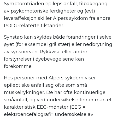
Symptomtriaden epilepsianfall, tilbakegang
av psykomotoriske ferdigheter og (evt)
leveraffeksjon skiller Alpers sykdom fra andre
POLG-relaterte tilstander.
Synstap kan skyldes både forandringer i selve
øyet (for eksempel grå stær) eller nedbrytning
av synsnerven. Rykkvise eller andre
forstyrrelser i øyebevegelsene kan
forekomme.
Hos personer med Alpers sykdom viser
epileptiske anfall seg ofte som små
muskelrykninger. De har ofte kontinuerlige
småanfall, og ved undersøkelse finner man et
karakteristisk EEG-mønster (EEG =
elektroencefalografi= undersøkelse av