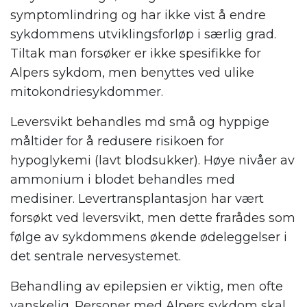
symptomlindring og har ikke vist å endre
sykdommens utviklingsforløp i særlig grad.
Tiltak man forsøker er ikke spesifikke for
Alpers sykdom, men benyttes ved ulike
mitokondriesykdommer.
Leversvikt behandles md små og hyppige
måltider for å redusere risikoen for
hypoglykemi (lavt blodsukker). Høye nivåer av
ammonium i blodet behandles med
medisiner. Levertransplantasjon har vært
forsøkt ved leversvikt, men dette frarådes som
følge av sykdommens økende ødeleggelser i
det sentrale nervesystemet.
Behandling av epilepsien er viktig, men ofte
vanskelig. Personer med Alpers sykdom skal