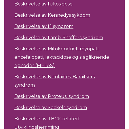
Beskrivelse av fukosidose
Beskrivelse av Kennedys sykdom
Beskrivelse av L1 syndrom
Beskrivelse av Lamb-Shaffers syndrom
Beskrivelse av Mitokondriell myopati,
encefalopati, laktacidose og slagliknende
episoder (MELAS)
Beskrivelse av Nicolaides-Baraitsers
syndrom
Beskrivelse av Proteus’ syndrom
Beskrivelse av Seckels syndrom
Beskrivelse av TBCK-relatert
utviklingshemming