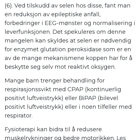
(6). Ved tilskudd av selen hos disse, fant man
en reduksjon av epileptiske anfall,
forbedringer i EEG-mønster og normalisering i
leverfunksjonen. Det spekuleres om denne
mangelen kan skyldes at selen er nødvendig
for enzymet glutation peroksidase som er en
av de mange mekanismene koppen har for å
beskytte seg selv mot reaktivt oksygen.
Mange barn trenger behandling for
respirasjonssvikt med CPAP (kontinuerlig
positivt luftveistrykk) eller BiPAP (bilevel
positivt luftveistrykk) eller i noen tilfeller med
respirator.
Fysioterapi kan bidra til å redusere
muskelrykninger og bedre motorikken.
Les