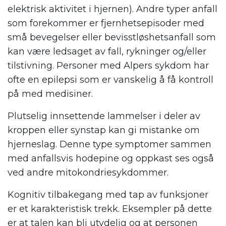
elektrisk aktivitet i hjernen). Andre typer anfall
som forekommer er fjernhetsepisoder med
små bevegelser eller bevisstløshetsanfall som
kan være ledsaget av fall, rykninger og/eller
tilstivning. Personer med Alpers sykdom har
ofte en epilepsi som er vanskelig å få kontroll
på med medisiner.
Plutselig innsettende lammelser i deler av
kroppen eller synstap kan gi mistanke om
hjerneslag. Denne type symptomer sammen
med anfallsvis hodepine og oppkast ses også
ved andre mitokondriesykdommer.
Kognitiv tilbakegang med tap av funksjoner
er et karakteristisk trekk. Eksempler på dette
er at talen kan bli utydelig og at personen