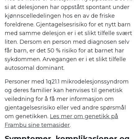
si at delesjonen har oppstått spontant under
kjønnscelledelingen hos en av de friske
foreldrene. Gjentagelsesrisiko for et nytt barn
med samme delesjon er i et slikt tilfelle svært
liten. Dersom en person med diagnosen selv
får barn, er det 50 % risiko for at barnet har
sykdommen. Arvegangen er i et slikt tilfelle
autosomal dominant.
Personer med 1q21.1 mikrodelesjonssyndrom
og deres familier kan henvises til genetisk
veiledning for å få mer informasjon om
gjentagelsesrisiko eller ved andre spørsmål
om genetikken.
Les mer om genetikk på
Frambu sine temasider
.
Symptomer, komplikasjoner og