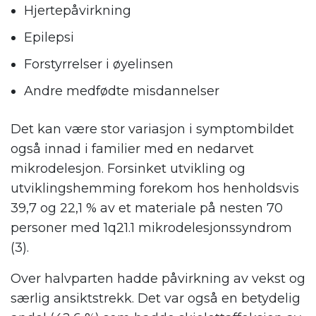
Hjertepåvirkning
Epilepsi
Forstyrrelser i øyelinsen
Andre medfødte misdannelser
Det kan være stor variasjon i symptombildet
også innad i familier med en nedarvet
mikrodelesjon. Forsinket utvikling og
utviklingshemming forekom hos henholdsvis
39,7 og 22,1 % av et materiale på nesten 70
personer med 1q21.1 mikrodelesjonssyndrom
(3).
Over halvparten hadde påvirkning av vekst og
særlig ansiktstrekk. Det var også en betydelig