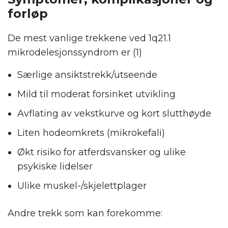
forløp
De mest vanlige trekkene ved 1q21.1
mikrodelesjonssyndrom er (1)
Særlige ansiktstrekk/utseende
Mild til moderat forsinket utvikling
Avflating av vekstkurve og kort slutthøyde
Liten hodeomkrets (mikrokefali)
Økt risiko for atferdsvansker og ulike
psykiske lidelser
Ulike muskel-/skjelettplager
Andre trekk som kan forekomme: