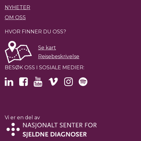
NYHETER
OM OSS
HVOR FINNER DU OSS?
Se kart
Reisebeskrivelse
BESØK OSS I SOSIALE MEDIER:
Vi er en del av