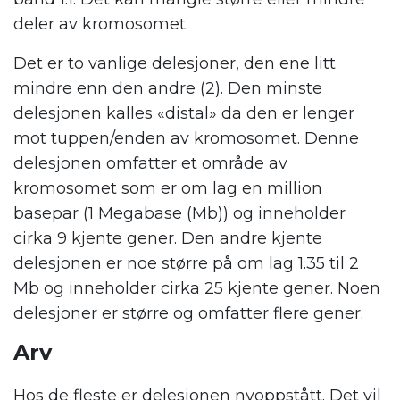
deler av kromosomet.
Det er to vanlige delesjoner, den ene litt
mindre enn den andre (2). Den minste
delesjonen kalles «distal» da den er lenger
mot tuppen/enden av kromosomet. Denne
delesjonen omfatter et område av
kromosomet som er om lag en million
basepar (1 Megabase (Mb)) og inneholder
cirka 9 kjente gener. Den andre kjente
delesjonen er noe større på om lag 1.35 til 2
Mb og inneholder cirka 25 kjente gener. Noen
delesjoner er større og omfatter flere gener.
Arv
Hos de fleste er delesjonen nyoppstått. Det vil