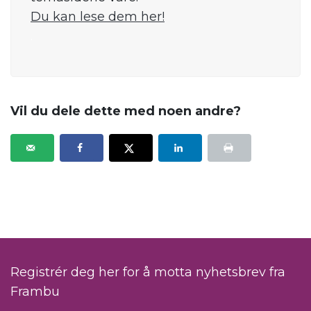
Du kan lese dem her!
.
Vil du dele dette med noen andre?
Registrér deg her for å motta nyhetsbrev fra
Frambu