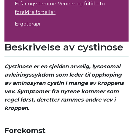
Erfaringsstemme: Venner og fritid – to
foreldre forteller
Ergoterapi
Beskrivelse av cystinose
Cystinose er en sjelden arvelig, lysosomal
avleiringssykdom som leder til opphoping
av aminosyren cystin i mange av kroppens
vev. Symptomer fra nyrene kommer som
regel først, deretter rammes andre vev i
kroppen.
Forekomst