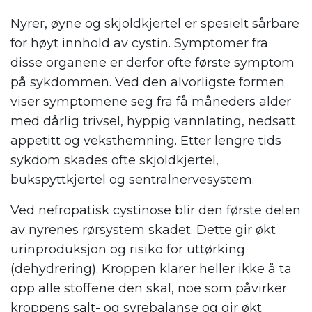
Nyrer, øyne og skjoldkjertel er spesielt sårbare
for høyt innhold av cystin. Symptomer fra
disse organene er derfor ofte første symptom
på sykdommen. Ved den alvorligste formen
viser symptomene seg fra få måneders alder
med dårlig trivsel, hyppig vannlating, nedsatt
appetitt og veksthemning. Etter lengre tids
sykdom skades ofte skjoldkjertel,
bukspyttkjertel og sentralnervesystem.
Ved nefropatisk cystinose blir den første delen
av nyrenes rørsystem skadet. Dette gir økt
urinproduksjon og risiko for uttørking
(dehydrering). Kroppen klarer heller ikke å ta
opp alle stoffene den skal, noe som påvirker
kroppens salt- og syrebalanse og gir økt