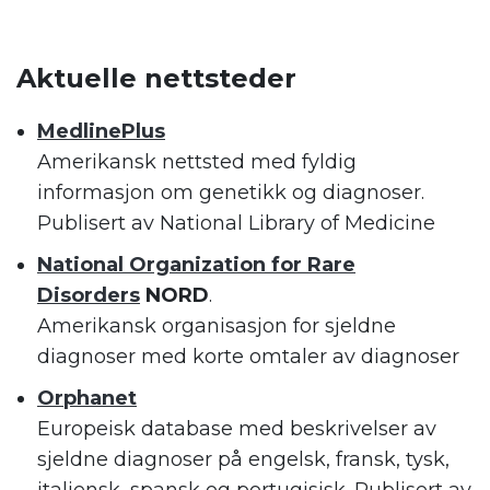
Aktuelle nettsteder
MedlinePlus
Amerikansk nettsted med fyldig
informasjon om genetikk og diagnoser.
Publisert av National Library of Medicine
National
Organization
for Rare
Disorders
NORD
.
Amerikansk organisasjon for sjeldne
diagnoser med korte omtaler av diagnoser
Orphanet
Europeisk database med beskrivelser av
sjeldne diagnoser
på engelsk, fransk, tysk,