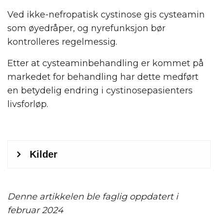
Ved ikke-nefropatisk cystinose gis cysteamin
som øyedråper, og nyrefunksjon bør
kontrolleres regelmessig.
Etter at cysteaminbehandling er kommet på
markedet for behandling har dette medført
en betydelig endring i cystinosepasienters
livsforløp.
Denne artikkelen ble faglig oppdatert i
februar 2024