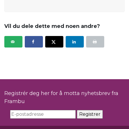
Vil du dele dette med noen andre?
Registrér deg her for å motta nyhetsbrev fra
Frambu