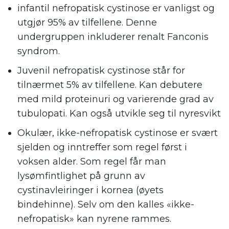
infantil nefropatisk cystinose er vanligst og
utgjør 95% av tilfellene. Denne
undergruppen inkluderer renalt Fanconis
syndrom.
Juvenil nefropatisk cystinose står for
tilnærmet 5% av tilfellene. Kan debutere
med mild proteinuri og varierende grad av
tubulopati. Kan også utvikle seg til nyresvikt
Okulær, ikke-nefropatisk cystinose er svært
sjelden og inntreffer som regel først i
voksen alder. Som regel får man
lysømfintlighet på grunn av
cystinavleiringer i kornea (øyets
bindehinne). Selv om den kalles «ikke-
nefropatisk» kan nyrene rammes.