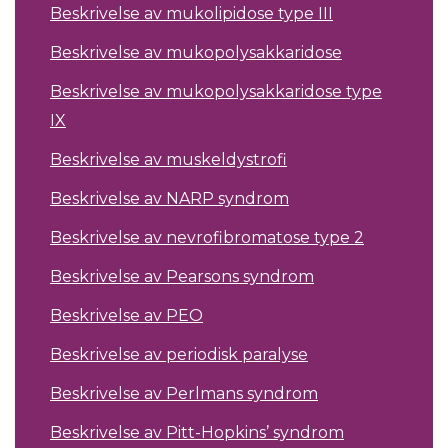
Beskrivelse av mukolipidose type III
Beskrivelse av mukopolysakkaridose
Beskrivelse av mukopolysakkaridose type
IX
Beskrivelse av muskeldystrofi
Beskrivelse av NARP syndrom
Beskrivelse av nevrofibromatose type 2
Beskrivelse av Pearsons syndrom
Beskrivelse av PEO
Beskrivelse av periodisk paralyse
Beskrivelse av Perlmans syndrom
Beskrivelse av Pitt-Hopkins’ syndrom