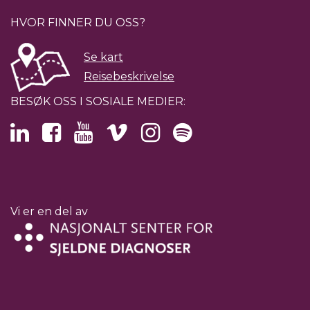
HVOR FINNER DU OSS?
Se kart
Reisebeskrivelse
BESØK OSS I SOSIALE MEDIER:
Vi er en del av