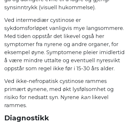
synsinntrykk (visuell hukommelse).
Ved intermediær cystinose er
sykdomsforløpet vanligvis mye langsommere.
Med tiden oppstår det likevel også her
symptomer fra nyrene og andre organer, for
eksempel øyne. Symptomene pleier imidlertid
å være mindre uttalte og eventuell nyresvikt
oppstår som regel ikke før i 15-30 års alder.
Ved ikke-nefropatisk cystinose rammes
primært øynene, med økt lysfølsomhet og
risiko for nedsatt syn. Nyrene
kan
likevel
rammes.
Diagnostikk