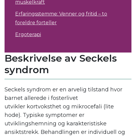
muskelkraft
Erfaringsstemme: Venner og fritid – to
foreldre forteller
Ergoterapi
Beskrivelse av Seckels
syndrom
Seckels syndrom er en arvelig tilstand hvor
barnet allerede i fosterlivet
utvikler kortvoksthet og mikrocefali (lite
hode). Typiske symptomer er
utviklingshemning og karakteristiske
ansiktstrekk. Behandlingen er individuell og