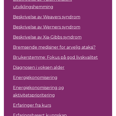
utviklingshemming
Beskrivelse av Weavers syndrom
Beskrivelse av Werners syndrom
Beskrivelse av Xia-Gibbs syndrom
Bremsende medisiner for arvelig ataksi?
Brukerstemme: Fokus på god livskvalitet
Diagnosen i voksen alder
Energiøkonomisering
Energiøkonomisering og
aktivitetsprioritering
Erfaringer fra kurs
Erfaringsbasert kunnskap