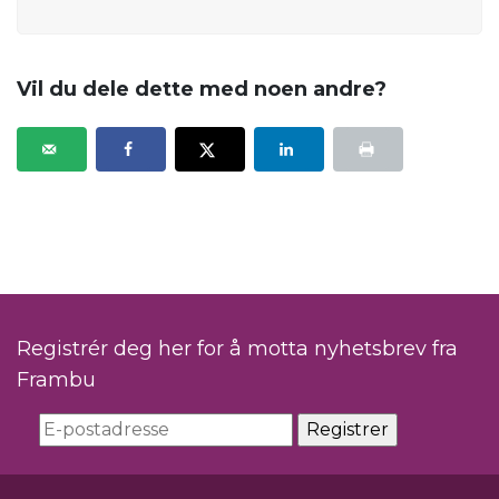
Vil du dele dette med noen andre?
Registrér deg her for å motta nyhetsbrev fra
Frambu