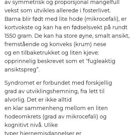
av
symmetrisk og proporsjonal
mangelfull
vekst
som utvikles allerede i fosterlivet.
Barna
blir født med lite hode (
mikrocefali
),
er
kortvokste og
kan ha
en fødselsvekt på rundt
1550 gram
.
De kan ha store øyne, smalt ansikt,
fremstående
og konveks (krum)
nese
og
en
tilbaketrukket
og liten
kjeve
;
opprinnelig beskrevet som
et
“fugleaktig
ansiktspreg”.
Syndromet er forbundet med
f
orskjellig
gra
d
av
utviklingshemning,
fra lett til
alvorlig.
Det er ikke alltid
en
klar
sammenheng mellom
en liten
hodeomkrets
(grad av
mikrocefali
) og
kognitivt nivå.
Ulike
typer
hjernemisdannelser
er