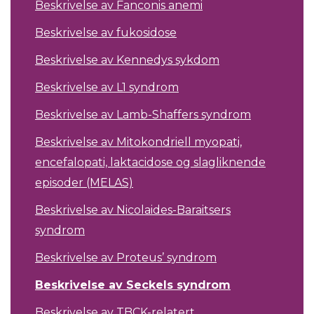
Beskrivelse av Fanconis anemi
Beskrivelse av fukosidose
Beskrivelse av Kennedys sykdom
Beskrivelse av L1 syndrom
Beskrivelse av Lamb-Shaffers syndrom
Beskrivelse av Mitokondriell myopati,
encefalopati, laktacidose og slagliknende
episoder (MELAS)
Beskrivelse av Nicolaides-Baraitsers
syndrom
Beskrivelse av Proteus’ syndrom
Beskrivelse av Seckels syndrom
Beskrivelse av TBCK-relatert