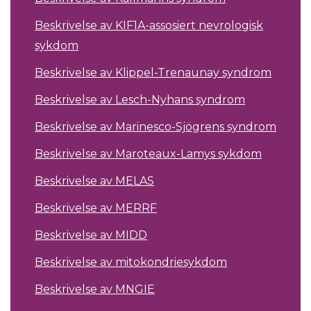
Beskrivelse av KIF1A-assosiert nevrologisk
sykdom
Beskrivelse av Klippel-Trenaunay syndrom
Beskrivelse av Lesch-Nyhans syndrom
Beskrivelse av Marinesco-Sjögrens syndrom
Beskrivelse av Maroteaux-Lamys sykdom
Beskrivelse av MELAS
Beskrivelse av MERRF
Beskrivelse av MIDD
Beskrivelse av mitokondriesykdom
Beskrivelse av MNGIE