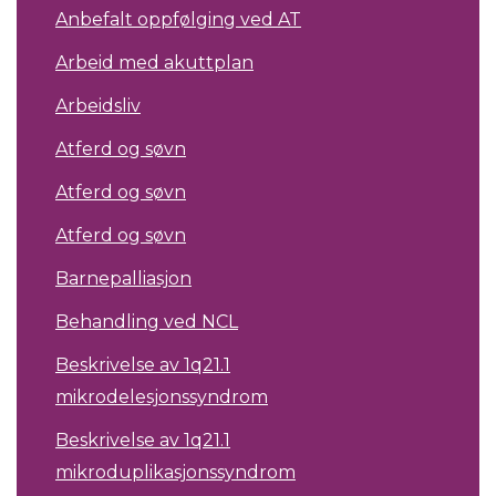
Anbefalt oppfølging ved AT
Arbeid med akuttplan
Arbeidsliv
Atferd og søvn
Atferd og søvn
Atferd og søvn
Barnepalliasjon
Behandling ved NCL
Beskrivelse av 1q21.1
mikrodelesjonssyndrom
Beskrivelse av 1q21.1
mikroduplikasjonssyndrom