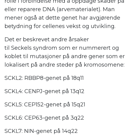
rolle i forbindelse med å oppdage skader på
eller reparere DNA (arvematerialet). Man
mener også at dette genet har avgjørende
betydning for cellenes vekst og utvikling.
Det er beskrevet andre årsaker
til
Seckels
syndrom
som
er
nummerert og
kob
let til mutasjoner på andre gener som er
lokalisert på
andre
steder på kromosomene
:
SCKL2
:
RBBP8-genet på
18
q11
SCKL
4
:
CENPJ
-genet på
13q12
SCKL5
:
CEP152-genet på
15q21
SCKL
6
: CEP63-genet
på
3q22
SCKL
7
:
NIN
-genet på
14q22