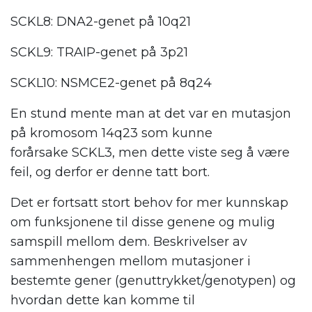
SCKL8
:
DNA2-genet på
10q21
SCKL
9
:
TRAIP
-genet
på
3
p
21
SCKL10
:
NSMCE2-genet
på
8q24
En stund mente man at det var en mutasjon
på kromosom 14q23 som kunne
forårsake
SCKL3, men dette viste seg å være
feil, og derfor er denne tatt bort.
Det er fortsatt st
ort
behov for mer
kunnskap
om
funksjonen
e
til disse genene
og mulig
samspill mellom
dem
.
Beskrivelse
r
av
sammenhengen mellom mutasjoner i
bestemte
gener (genuttrykket/gen
o
typen) og
hvordan dette kan komme til