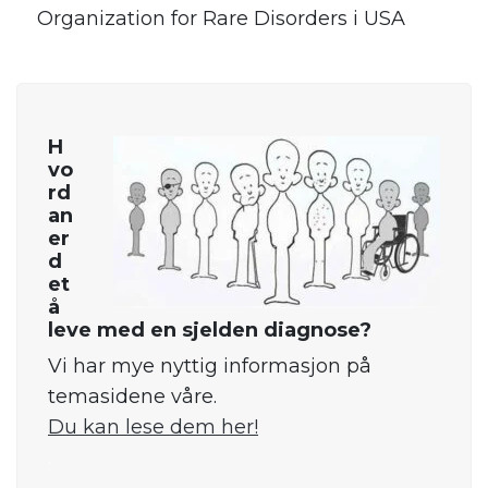
Organization for Rare Disorders i USA
H
vo
rd
an
er
d
et
å
leve med en sjelden diagnose?
Vi har mye nyttig informasjon på
temasidene våre.
Du kan lese dem her!
.