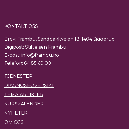
KONTAKT OSS
Brev: Frambu, Sandbakkveien 18, 1404 Siggerud
Digipost: Stiftelsen Frambu
E-post:
info@frambu.no
Telefon:
64 85 60 00
TJENESTER
DIAGNOSEOVERSIKT
TEMA-ARTIKLER
KURSKALENDER
NYHETER
OM OSS