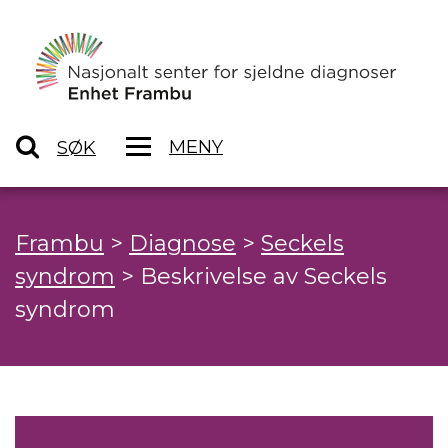
MENY
SØK
Frambu
>
Diagnose
>
Seckels
syndrom
>
Beskrivelse av Seckels
syndrom