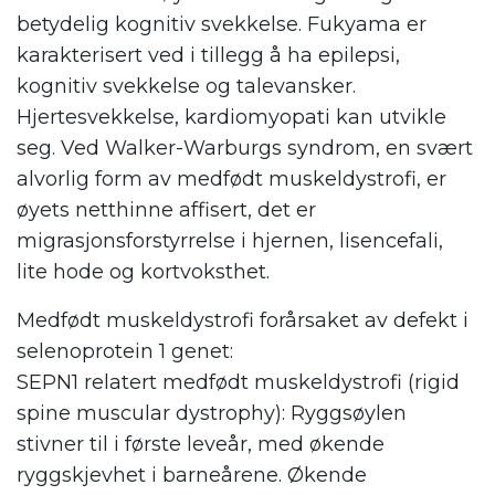
betydelig kognitiv svekkelse. Fukyama er
karakterisert ved i tillegg å ha epilepsi,
kognitiv svekkelse og talevansker.
Hjertesvekkelse, kardiomyopati kan utvikle
seg. Ved Walker-Warburgs syndrom, en svært
alvorlig form av medfødt muskeldystrofi, er
øyets netthinne affisert, det er
migrasjonsforstyrrelse i hjernen, lisencefali,
lite hode og kortvoksthet.
Medfødt muskeldystrofi forårsaket av defekt i
selenoprotein 1 genet:
SEPN1 relatert medfødt muskeldystrofi (rigid
spine muscular dystrophy): Ryggsøylen
stivner til i første leveår, med økende
ryggskjevhet i barneårene. Økende