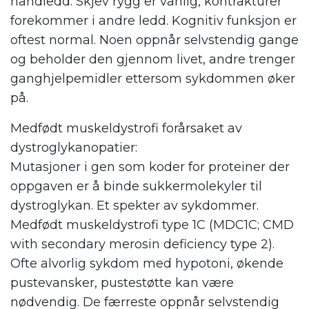
håndledd. Skjev rygg er vanlig, kontrakturer
forekommer i andre ledd. Kognitiv funksjon er
oftest normal. Noen oppnår selvstendig gange
og beholder den gjennom livet, andre trenger
ganghjelpemidler ettersom sykdommen øker
på.
Medfødt muskeldystrofi forårsaket av
dystroglykanopatier:
Mutasjoner i gen som koder for proteiner der
oppgaven er å binde sukkermolekyler til
dystroglykan. Et spekter av sykdommer.
Medfødt muskeldystrofi type 1C (MDC1C; CMD
with secondary merosin deficiency type 2).
Ofte alvorlig sykdom med hypotoni, økende
pustevansker, pustestøtte kan være
nødvendig. De færreste oppnår selvstendig