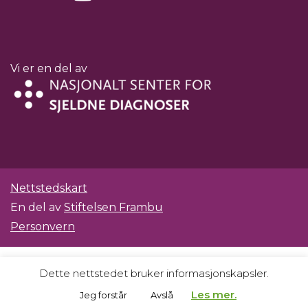
Vi er en del av
Nettstedskart
En del av
Stiftelsen Frambu
Personvern
Dette nettstedet bruker informasjonskapsler.
Les mer.
Jeg forstår
Avslå