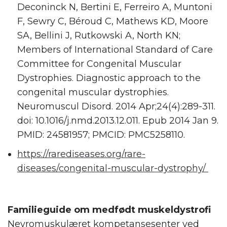
Deconinck N, Bertini E, Ferreiro A, Muntoni
F, Sewry C, Béroud C, Mathews KD, Moore
SA, Bellini J, Rutkowski A, North KN;
Members of International Standard of Care
Committee for Congenital Muscular
Dystrophies. Diagnostic approach to the
congenital muscular dystrophies.
Neuromuscul Disord. 2014 Apr;24(4):289-311.
doi: 10.1016/j.nmd.2013.12.011. Epub 2014 Jan 9.
PMID: 24581957; PMCID: PMC5258110.
https://rarediseases.org/rare-
diseases/congenital-muscular-dystrophy/
.
Familieguide om medfødt muskeldystrofi
Nevromuskulæret kompetansesenter ved