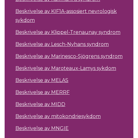
Beskrivelse av KIF1A-assosiert nevrologisk
sykdom
Beskrivelse av Klippel-Trenaunay syndrom
Beskrivelse av Lesch-Nyhans syndrom
Beskrivelse av Marinesco-Sjögrens syndrom
Beskrivelse av Maroteaux-Lamys sykdom
Beskrivelse av MELAS
Beskrivelse av MERRF
Beskrivelse av MIDD
Beskrivelse av mitokondriesykdom
Beskrivelse av MNGIE