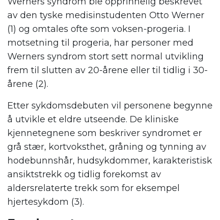
Werners syndrom ble opprinnelig beskrevet
av den tyske medisinstudenten Otto Werner
(1) og omtales ofte som voksen-progeria. I
motsetning til progeria, har personer med
Werners syndrom stort sett normal utvikling
frem til slutten av 20-årene eller til tidlig i 30-
årene (2).
Etter sykdomsdebuten vil personene begynne
å utvikle et eldre utseende. De kliniske
kjennetegnene som beskriver syndromet er
grå stær, kortvoksthet, gråning og tynning av
hodebunnshår, hudsykdommer, karakteristisk
ansiktstrekk og tidlig forekomst av
aldersrelaterte trekk som for eksempel
hjertesykdom (3).