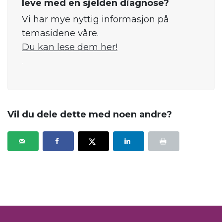
leve med en sjelden diagnose?
Vi har mye nyttig informasjon på
temasidene våre.
Du kan lese dem her!
.
Vil du dele dette med noen andre?