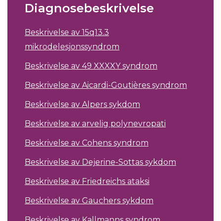
Diagnosebeskrivelse
Beskrivelse av 15q13.3
mikrodelesjonssyndrom
Beskrivelse av 49 XXXXY syndrom
Beskrivelse av Aicardi-Goutières syndrom
Beskrivelse av Alpers sykdom
Beskrivelse av arvelig polynevropati
Beskrivelse av Cohens syndrom
Beskrivelse av Dejerine-Sottas sykdom
Beskrivelse av Friedreichs ataksi
Beskrivelse av Gauchers sykdom
Beskrivelse av Kallmanns syndrom