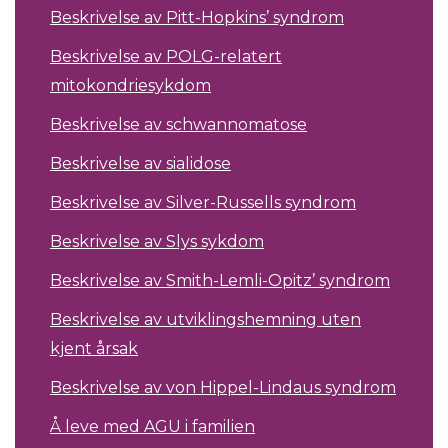
Beskrivelse av Pitt-Hopkins’ syndrom
Beskrivelse av POLG-relatert
mitokondriesykdom
Beskrivelse av schwannomatose
Beskrivelse av sialidose
Beskrivelse av Silver-Russells syndrom
Beskrivelse av Slys sykdom
Beskrivelse av Smith-Lemli-Opitz’ syndrom
Beskrivelse av utviklingshemning uten
kjent årsak
Beskrivelse av von Hippel-Lindaus syndrom
Å leve med AGU i familien