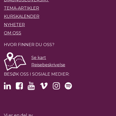
TEMA-ARTIKLER
KURSKALENDER
NYHETER
OM OSS
HVOR FINNER DU OSS?
Se kart
Reisebeskrivelse
BESØK OSS I SOSIALE MEDIER:
Vi er en del av