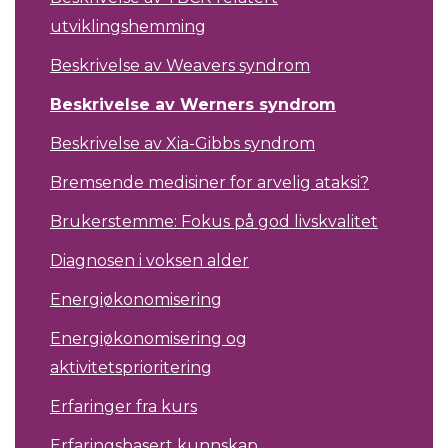
utviklingshemming
Beskrivelse av Weavers syndrom
Beskrivelse av Werners syndrom
Beskrivelse av Xia-Gibbs syndrom
Bremsende medisiner for arvelig ataksi?
Brukerstemme: Fokus på god livskvalitet
Diagnosen i voksen alder
Energiøkonomisering
Energiøkonomisering og
aktivitetsprioritering
Erfaringer fra kurs
Erfaringsbasert kunnskap