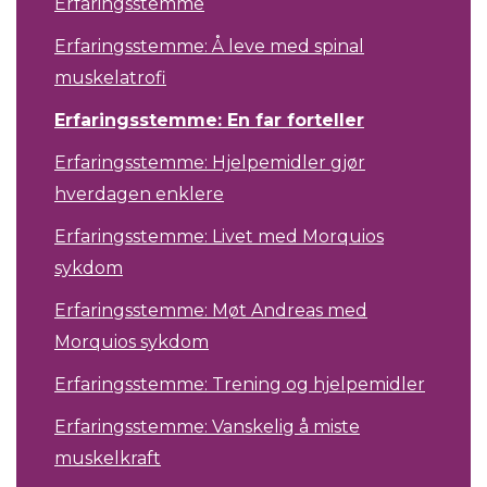
Erfaringsstemme
Erfaringsstemme: Å leve med spinal
muskelatrofi
Erfaringsstemme: En far forteller
Erfaringsstemme: Hjelpemidler gjør
hverdagen enklere
Erfaringsstemme: Livet med Morquios
sykdom
Erfaringsstemme: Møt Andreas med
Morquios sykdom
Erfaringsstemme: Trening og hjelpemidler
Erfaringsstemme: Vanskelig å miste
muskelkraft