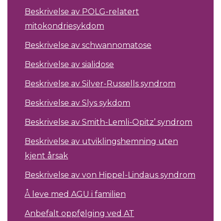
Beskrivelse av POLG-relatert
mitokondriesykdom
Beskrivelse av schwannomatose
Beskrivelse av sialidose
Beskrivelse av Silver-Russells syndrom
Beskrivelse av Slys sykdom
Beskrivelse av Smith-Lemli-Opitz’ syndrom
Beskrivelse av utviklingshemning uten
kjent årsak
Beskrivelse av von Hippel-Lindaus syndrom
Å leve med AGU i familien
Anbefalt oppfølging ved AT