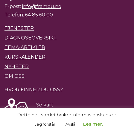
E-post:
info@frambu.no
Telefon:
64 85 60 00
TJENESTER
DIAGNOSEOVERSIKT
TEMA-ARTIKLER
KURSKALENDER
NYHETER
OM OSS
HVOR FINNER DU OSS?
Se kart
Reisebeskrivelse
Dette nettstedet bruker informasjonskapsler.
BESØK OSS I SOSIALE MEDIER:
Les mer.
Jeg forstår
Avslå