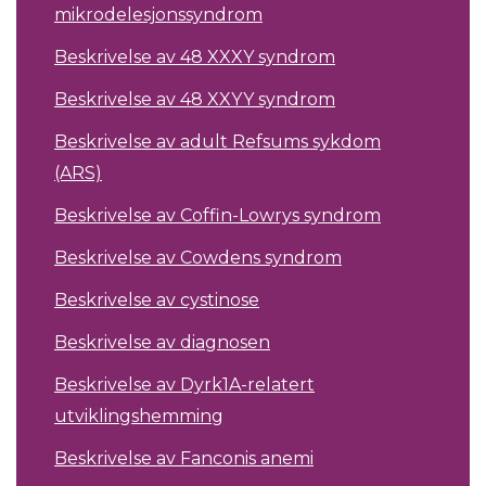
mikrodelesjonssyndrom
Beskrivelse av 48 XXXY syndrom
Beskrivelse av 48 XXYY syndrom
Beskrivelse av adult Refsums sykdom
(ARS)
Beskrivelse av Coffin-Lowrys syndrom
Beskrivelse av Cowdens syndrom
Beskrivelse av cystinose
Beskrivelse av diagnosen
Beskrivelse av Dyrk1A-relatert
utviklingshemming
Beskrivelse av Fanconis anemi