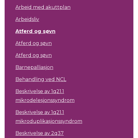
Arbeid med akuttplan
Arbeidsliv
Atferd og søvn
Atferd og søvn
Atferd og søvn
Barnepalliasjon
Behandling ved NCL
Beskrivelse av 1q21.1
mikrodelesjonssyndrom
Beskrivelse av 1q21.1
mikroduplikasjonssyndrom
Beskrivelse av 2q37