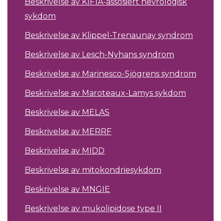
Beskrivelse av KIF1A-assosiert nevrologisk
sykdom
Beskrivelse av Klippel-Trenaunay syndrom
Beskrivelse av Lesch-Nyhans syndrom
Beskrivelse av Marinesco-Sjögrens syndrom
Beskrivelse av Maroteaux-Lamys sykdom
Beskrivelse av MELAS
Beskrivelse av MERRF
Beskrivelse av MIDD
Beskrivelse av mitokondriesykdom
Beskrivelse av MNGIE
Beskrivelse av mukolipidose type II