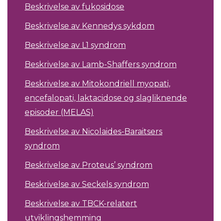
Beskrivelse av fukosidose
Beskrivelse av Kennedys sykdom
Beskrivelse av L1 syndrom
Beskrivelse av Lamb-Shaffers syndrom
Beskrivelse av Mitokondriell myopati,
encefalopati, laktacidose og slagliknende
episoder (MELAS)
Beskrivelse av Nicolaides-Baraitsers
syndrom
Beskrivelse av Proteus’ syndrom
Beskrivelse av Seckels syndrom
Beskrivelse av TBCK-relatert
utviklingshemming