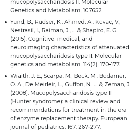
mucopolysaccharidosis II. Molecular
Genetics and Metabolism, 107652.
Yund, B., Rudser, K., Ahmed, A., Kovac, V.,
Nestrasil, I., Raiman, J., … & Shapiro, E. G.
(2015). Cognitive, medical, and
neuroimaging characteristics of attenuated
mucopolysaccharidosis type II. Molecular
genetics and metabolism, 114(2), 170-177.
Wraith, J. E., Scarpa, M., Beck, M., Bodamer,
O. A., De Meirleir, L., Guffon, N., … & Zeman, J.
(2008). Mucopolysaccharidosis type II
(Hunter syndrome): a clinical review and
recommendations for treatment in the era
of enzyme replacement therapy. European
journal of pediatrics, 167, 267-277.