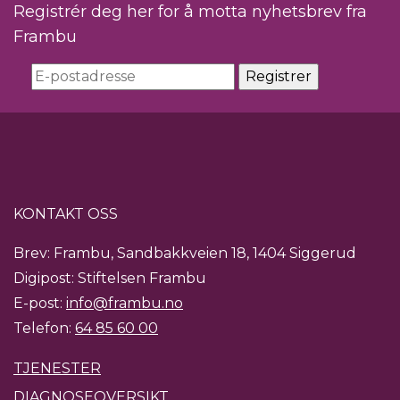
Registrér deg her for å motta nyhetsbrev fra
Frambu
KONTAKT OSS
Brev: Frambu, Sandbakkveien 18, 1404 Siggerud
Digipost: Stiftelsen Frambu
E-post:
info@frambu.no
Telefon:
64 85 60 00
TJENESTER
DIAGNOSEOVERSIKT