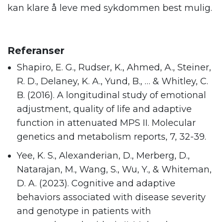
kan klare å leve med sykdommen best mulig.
.
Referanser
Shapiro, E. G., Rudser, K., Ahmed, A., Steiner,
R. D., Delaney, K. A., Yund, B., … & Whitley, C.
B. (2016). A longitudinal study of emotional
adjustment, quality of life and adaptive
function in attenuated MPS II. Molecular
genetics and metabolism reports, 7, 32-39.
Yee, K. S., Alexanderian, D., Merberg, D.,
Natarajan, M., Wang, S., Wu, Y., & Whiteman,
D. A. (2023). Cognitive and adaptive
behaviors associated with disease severity
and genotype in patients with