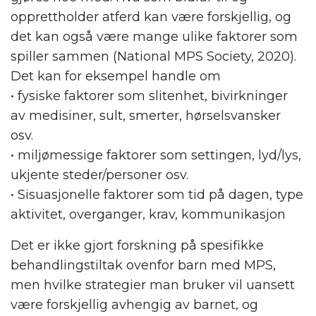
opprettholder atferd kan være forskjellig, og
det kan også være mange ulike faktorer som
spiller sammen (National MPS Society, 2020).
Det kan for eksempel handle om
• fysiske faktorer som slitenhet, bivirkninger
av medisiner, sult, smerter, hørselsvansker
osv.
• miljømessige faktorer som settingen, lyd/lys,
ukjente steder/personer osv.
• Sisuasjonelle faktorer som tid på dagen, type
aktivitet, overganger, krav, kommunikasjon
Det er ikke gjort forskning på spesifikke
behandlingstiltak ovenfor barn med MPS,
men hvilke strategier man bruker vil uansett
være forskjellig avhengig av barnet, og