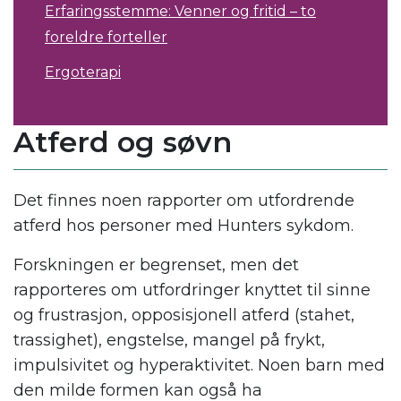
Erfaringsstemme: Venner og fritid – to
foreldre forteller
Ergoterapi
Atferd og søvn
Det finnes noen rapporter om utfordrende
atferd hos personer med Hunters sykdom.
Forskningen er begrenset, men det
rapporteres om utfordringer knyttet til sinne
og frustrasjon, opposisjonell atferd (stahet,
trassighet), engstelse, mangel på frykt,
impulsivitet og hyperaktivitet. Noen barn med
den milde formen kan også ha