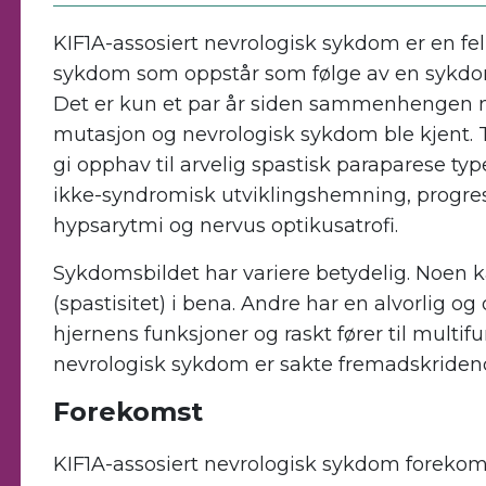
KIF1A-assosiert nevrologisk sykdom er en fe
sykdom som oppstår som følge av en sykdom
Det er kun et par år siden sammenhengen
mutasjon og nevrologisk sykdom ble kjent. 
gi opphav til arvelig spastisk paraparese typ
ikke-syndromisk utviklingshemning, progre
hypsarytmi og nervus optikusatrofi.
Sykdomsbildet har variere betydelig. Noen ka
(spastisitet) i bena. Andre har en alvorli
hjernens funksjoner og raskt fører til multi
nevrologisk sykdom er sakte fremadskridend
Forekomst
KIF1A-assosiert nevrologisk sykdom forekom