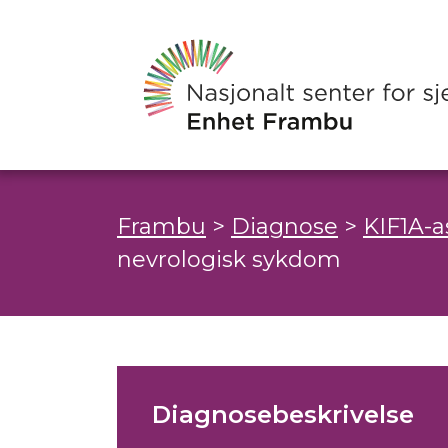
Frambu
>
Diagnose
>
KIF1A-a
nevrologisk sykdom
Diagnosebeskrivelse