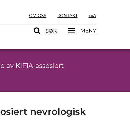
OM OSS
KONTAKT
A
MENY
SØK
e av KIF1A-assosiert
osiert nevrologisk