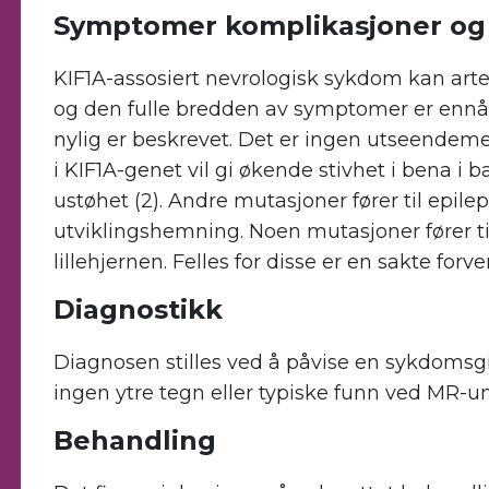
Symptomer komplikasjoner og 
KIF1A-assosiert nevrologisk sykdom kan arte
og den fulle bredden av symptomer er ennå
nylig er beskrevet. Det er ingen utseendem
i KIF1A-genet vil gi økende stivhet i bena 
ustøhet (2). Andre mutasjoner fører til epil
utviklingshemning. Noen mutasjoner fører ti
lillehjernen. Felles for disse er en sakte fo
Diagnostikk
Diagnosen stilles ved å påvise en sykdomsgi
ingen ytre tegn eller typiske funn ved MR-u
Behandling