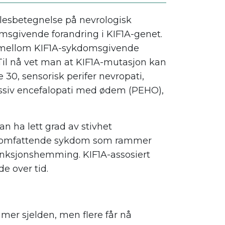
llesbetegnelse på nevrologisk
sgivende forandring i KIF1A-genet.
 mellom KIF1A-sykdomsgivende
Til nå vet man at KIF1A-mutasjon kan
e 30, sensorisk perifer nevropati,
ssiv encefalopati med ødem (PEHO),
n ha lett grad av stivhet
g og omfattende sykdom som rammer
funksjonshemming. KIF1A-assosiert
e over tid.
mer sjelden, men flere får nå