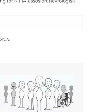
ng for KIF1A-assosiert nevrologisk
2021.