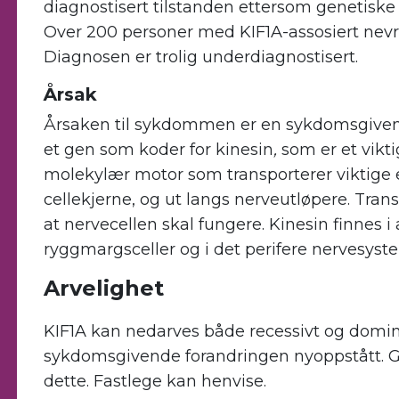
diagnostisert tilstanden ettersom genetiske 
Over 200 personer med KIF1A-assosiert nevro
Diagnosen er trolig underdiagnostisert.
Årsak
Årsaken til sykdommen er en sykdomsgivende
et gen som koder for kinesin
,
som er et vikti
molekylær motor som transporterer viktige e
cellekjerne, og ut langs nerveutløpere. Trans
at nervecellen skal fungere. Kinesin finnes i 
ryggmargsceller og i det perifere nervesyst
Arvelighet
KIF1A kan nedarves både recessivt og dominan
sykdomsgivende forandringen nyoppstått. G
dette. Fastlege kan henvise.