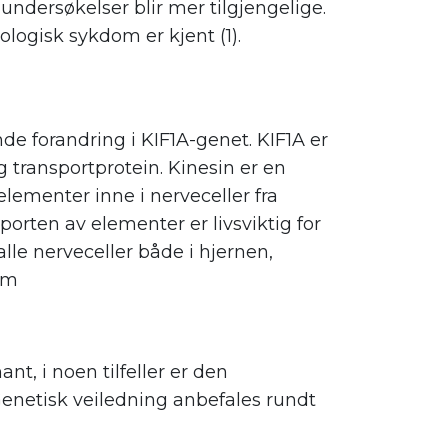
undersøkelser blir mer tilgjengelige.
logisk sykdom er kjent (1).
 forandring i KIF1A-genet. KIF1A er
g transportprotein. Kinesin er en
lementer inne i nerveceller fra
porten av elementer er livsviktig for
alle nerveceller både i hjernen,
em
t, i noen tilfeller er den
enetisk veiledning anbefales rundt