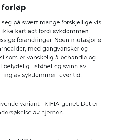
forløp
 seg på svært mange forskjellige vis,
 ikke kartlagt fordi sykdommen
essige forandringer. Noen mutasjoner
i barnealder, med gangvansker og
epsi som er vanskelig å behandle og
l betydelig ustøhet og svinn av
rverring av sykdommen over tid.
vende variant i KIF1A-genet. Det er
ndersøkelse av hjernen.