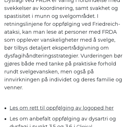
Dysfagi ved FRDA er vanlig i forbindelse med
svekkelser av koordinering, samt svakhet og
spastisitet i munn og svelgområdet. I
retningslinjene for oppfølging ved Friedreich-
ataksi, kan man lese at personer med FRDA
som opplever vanskeligheter med å svelge,
bør tilbys detaljert ekspertrådgivning om
dysfagihåndteringsstrategier. Vurderingen bør
gjøres både med tanke på praktiske forhold
rundt svelgevansken, men også på
innvirkningen på individet og deres familie og
venner.
.
.
Les om rett til oppfølging av logoped her
Les om anbefalt oppfølging av dysartri og
dysfagi i punkt 3.5 og 3.6 i
Clinical