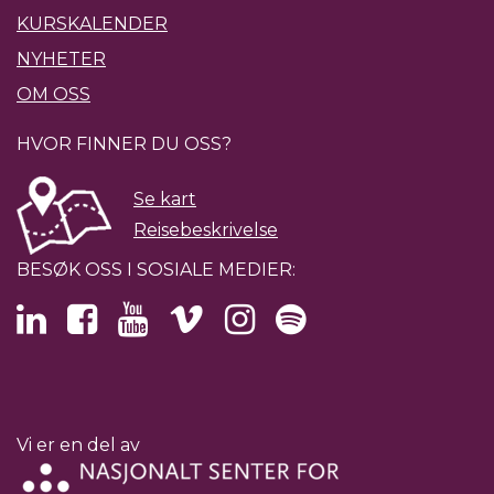
KURSKALENDER
NYHETER
OM OSS
HVOR FINNER DU OSS?
Se kart
Reisebeskrivelse
BESØK OSS I SOSIALE MEDIER:
Vi er en del av