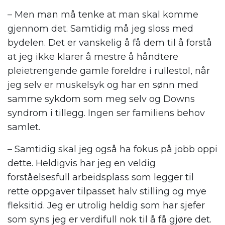
– Men man må tenke at man skal komme
gjennom det. Samtidig må jeg sloss med
bydelen. Det er vanskelig å få dem til å forstå
at jeg ikke klarer å mestre å håndtere
pleietrengende gamle foreldre i rullestol, når
jeg selv er muskelsyk og har en sønn med
samme sykdom som meg selv og Downs
syndrom i tillegg. Ingen ser familiens behov
samlet.
– Samtidig skal jeg også ha fokus på jobb oppi
dette. Heldigvis har jeg en veldig
forståelsesfull arbeidsplass som legger til
rette oppgaver tilpasset halv stilling og mye
fleksitid. Jeg er utrolig heldig som har sjefer
som syns jeg er verdifull nok til å få gjøre det.