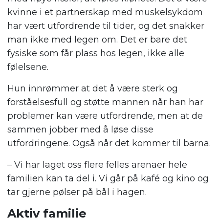
kvinne i et partnerskap med muskelsykdom
har vært utfordrende til tider, og det snakker
man ikke med legen om. Det er bare det
fysiske som får plass hos legen, ikke alle
følelsene.
Hun innrømmer at det å være sterk og
forståelsesfull og støtte mannen når han har
problemer kan være utfordrende, men at de
sammen jobber med å løse disse
utfordringene. Også når det kommer til barna.
– Vi har laget oss flere felles arenaer hele
familien kan ta del i. Vi går på kafé og kino og
tar gjerne pølser på bål i hagen.
Aktiv familie