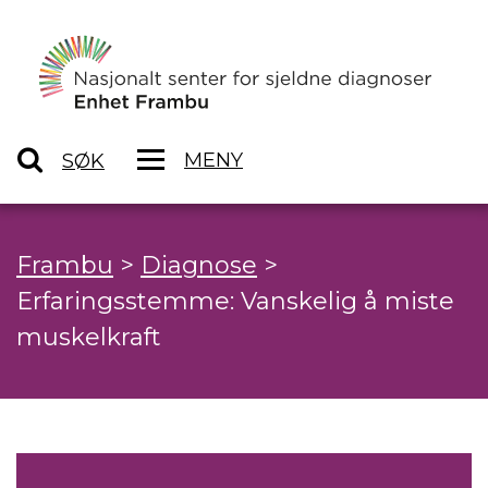
MENY
SØK
Frambu
>
Diagnose
>
Erfaringsstemme: Vanskelig å miste
muskelkraft