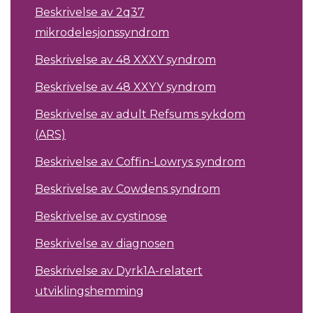
Beskrivelse av 2q37
mikrodelesjonssyndrom
Beskrivelse av 48 XXXY syndrom
Beskrivelse av 48 XXYY syndrom
Beskrivelse av adult Refsums sykdom
(ARS)
Beskrivelse av Coffin-Lowrys syndrom
Beskrivelse av Cowdens syndrom
Beskrivelse av cystinose
Beskrivelse av diagnosen
Beskrivelse av Dyrk1A-relatert
utviklingshemming