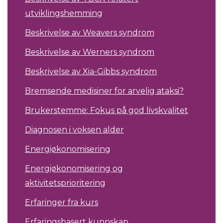
utviklingshemming
Beskrivelse av Weavers syndrom
Beskrivelse av Werners syndrom
Beskrivelse av Xia-Gibbs syndrom
Bremsende medisiner for arvelig ataksi?
Brukerstemme: Fokus på god livskvalitet
Diagnosen i voksen alder
Energiøkonomisering
Energiøkonomisering og
aktivitetsprioritering
Erfaringer fra kurs
Erfaringsbasert kunnskap