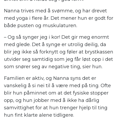
Nanna trives med å svømme, og har drevet
med yoga i flere år. Det mener hun er godt for
både pusten og muskulaturen.
– Og så synger jeg i kor! Det gir meg enormt
med glede. Det å synge er utrolig deilig, da
blir jeg ikke så forknytt og føler at brystkassen
utvider seg samtidig som jeg får løst opp i det
som snører seg av negative ting, sier hun.
Familien er aktiv, og Nanna syns det er
vanskelig å si nei til å være med på ting. Ofte
blir hun påminnet om at det fysiske stopper
opp, og hun jobber med å ikke ha dårlig
samvittighet for at hun trenger hjelp til ting
hun fint klarte alene tidligere.