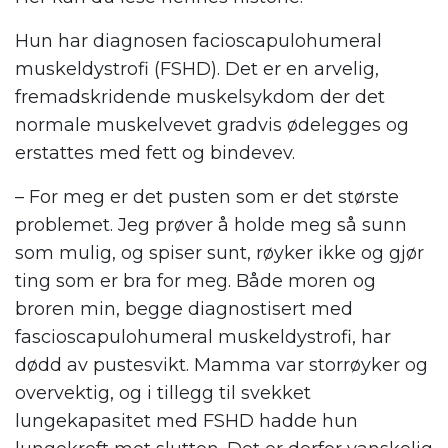
Hun har diagnosen facioscapulohumeral
muskeldystrofi (FSHD). Det er en arvelig,
fremadskridende muskelsykdom der det
normale muskelvevet gradvis ødelegges og
erstattes med fett og bindevev.
– For meg er det pusten som er det største
problemet. Jeg prøver å holde meg så sunn
som mulig, og spiser sunt, røyker ikke og gjør
ting som er bra for meg. Både moren og
broren min, begge diagnostisert med
fascioscapulohumeral muskeldystrofi, har
dødd av pustesvikt. Mamma var storrøyker og
overvektig, og i tillegg til svekket
lungekapasitet med FSHD hadde hun