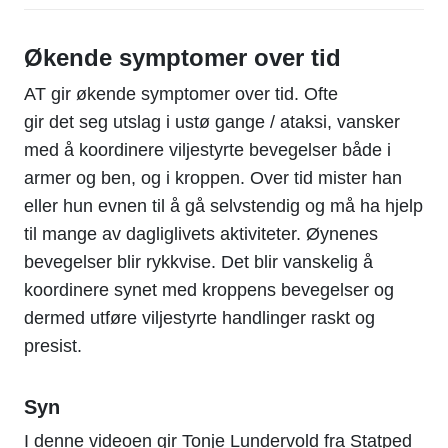
Økende symptomer over tid
AT gir
økende symptomer over tid
. Ofte
gir
det
seg utslag i
ustø gange / ataksi,
vansker
med å koordinere
viljestyrte
bevegelser
både i
armer og ben, og i kroppen
.
Over tid mister
han
eller hun
evnen til å gå selvstendig og må ha hjelp
til mange av dagliglivets aktiviteter.
Ø
ynene
s
bevegelser
blir
rykkvise.
Det blir vanskelig å
koordinere synet med
kroppens bevegelser
o
g
dermed utføre viljestyrte handlinger
raskt og
presist
.
Syn
I denne videoen gir Tonje Lundervold fra Statped