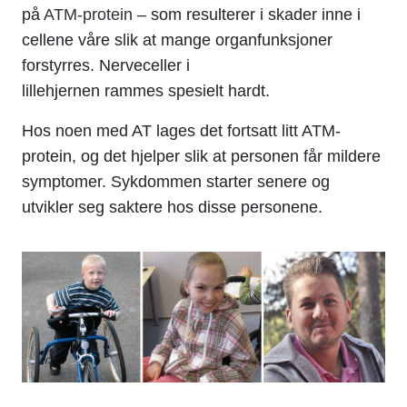
på
ATM-protein
–
som
resulterer i skader
inne
i
cellene våre slik at
mange o
rganfunksjoner
forstyrres
.
N
erveceller i
lillehjernen
rammes
spesielt
hardt
.
Hos noen med AT lages det fortsatt litt ATM-
protein, og det hjelper slik at personen får mildere
symptome
r. Sykdommen starter senere
og
utvikler seg saktere
hos disse personene
.