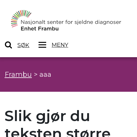
MENY
SØK
Frambu
>
aaa
Slik gjør du
teksten større