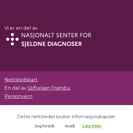
Vi er en del av
Nettstedskart
En del av
Stiftelsen Frambu
Personvern
Dette nettstedet bruker informasjonskapsler.
Les mer.
Jeg forstår
Avslå