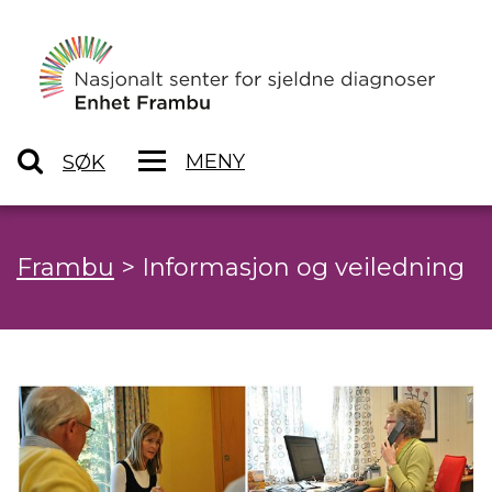
MENY
SØK
Frambu
>
Informasjon og veiledning