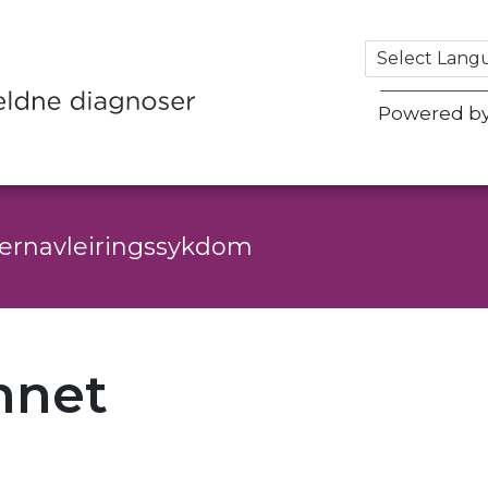
Powered b
jernavleiringssykdom
nnet