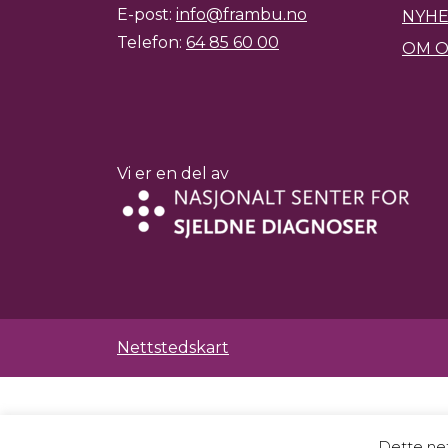
E-post:
info@frambu.no
NYH
Telefon:
64 85 60 00
OM O
Vi er en del av
Nettstedskart
Dette net