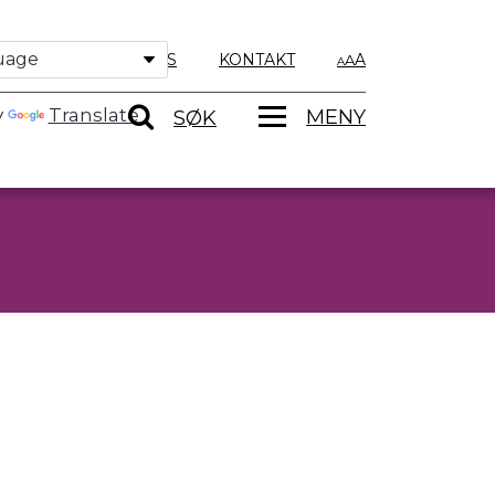
OM OSS
KONTAKT
A
y
Translate
MENY
SØK