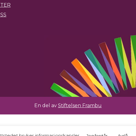
ETER
SS
En del av
Stiftelsen Frambu
tstedet bruker informasjonskapsler.
Jeg forstår
Avslå