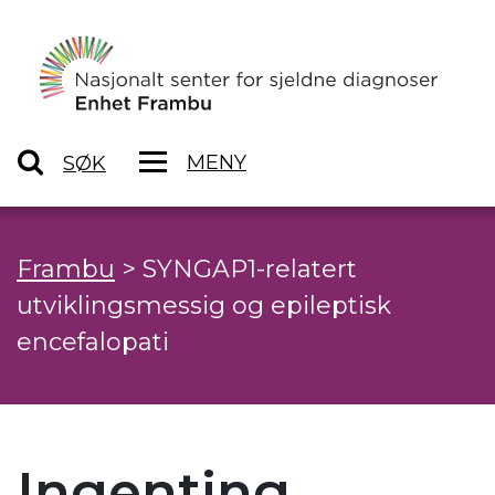
MENY
SØK
Frambu
>
SYNGAP1-relatert
utviklingsmessig og epileptisk
encefalopati
Ingenting