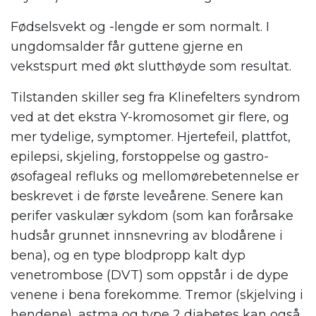
Fødselsvekt og -lengde er som normalt. I
ungdomsalder får guttene gjerne en
vekstspurt med økt slutthøyde som resultat.
Tilstanden skiller seg fra Klinefelters syndrom
ved at det ekstra Y-kromosomet gir flere, og
mer tydelige, symptomer. Hjertefeil, plattfot,
epilepsi, skjeling, forstoppelse og gastro-
øsofageal refluks og mellomørebetennelse er
beskrevet i de første leveårene. Senere kan
perifer vaskulær sykdom (som kan forårsake
hudsår grunnet innsnevring av blodårene i
bena), og en type blodpropp kalt dyp
venetrombose (DVT) som oppstår i de dype
venene i bena forekomme. Tremor (skjelving i
hendene), astma og type 2 diabetes kan også