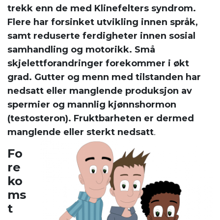
trekk enn de med Klinefelters syndrom.
Flere har forsinket utvikling innen språk,
samt reduserte ferdigheter innen sosial
samhandling og motorikk. Små
skjelettforandringer forekommer i økt
grad. Gutter og menn med tilstanden har
nedsatt eller manglende produksjon av
spermier og mannlig kjønnshormon
(testosteron). Fruktbarheten er dermed
manglende eller sterkt nedsatt
.
Fo
re
ko
ms
t