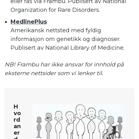
eller fås via Frambu. Publisert av National
Organization for Rare Disorders.
MedlinePlus
Amerikansk nettsted med fyldig
informasjon om genetikk og diagnoser.
Publisert av National Library of Medicine.
NB! Frambu har ikke ansvar for innhold på
eksterne nettsider som vi lenker til.
H
vo
rd
an
er