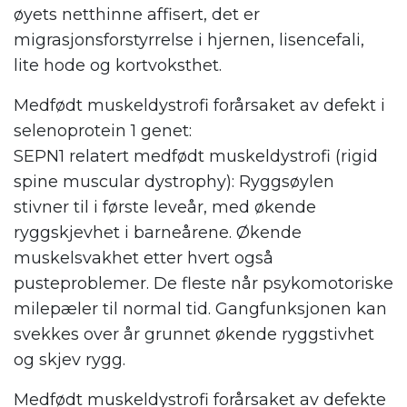
øyets netthinne affisert, det er
migrasjonsforstyrrelse i hjernen, lisencefali,
lite hode og kortvoksthet.
Medfødt muskeldystrofi forårsaket av defekt i
selenoprotein 1 genet:
SEPN1 relatert medfødt muskeldystrofi (rigid
spine muscular dystrophy): Ryggsøylen
stivner til i første leveår, med økende
ryggskjevhet i barneårene. Økende
muskelsvakhet etter hvert også
pusteproblemer. De fleste når psykomotoriske
milepæler til normal tid. Gangfunksjonen kan
svekkes over år grunnet økende ryggstivhet
og skjev rygg.
Medfødt muskeldystrofi forårsaket av defekte