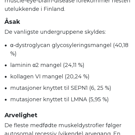
muscle-eye-brain-disease forekommer nesten
utelukkende i Finland.
Åsak
De vanligste undergruppene skyldes:
α-dystroglycan glycosyleringsmangel (40,18
%)
laminin α2 mangel (24,11 %)
kollagen VI mangel (20,24 %)
mutasjoner knyttet til SEPN1 (6, 25 %)
mutasjoner knyttet til LMNA (5,95 %)
Arvelighet
De fleste medfødte muskeldystrofier følger
autosomal recessiv (vikende) arvegang. En