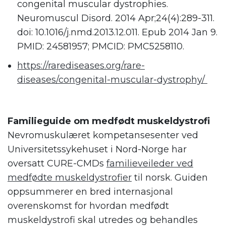
congenital muscular dystrophies.
Neuromuscul Disord. 2014 Apr;24(4):289-311.
doi: 10.1016/j.nmd.2013.12.011. Epub 2014 Jan 9.
PMID: 24581957; PMCID: PMC5258110.
https://rarediseases.org/rare-
diseases/congenital-muscular-dystrophy/
.
Familieguide om medfødt muskeldystrofi
Nevromuskulæret kompetansesenter ved
Universitetssykehuset i Nord-Norge har
oversatt CURE-CMDs
familieveileder ved
medfødte muskeldystrofier
til norsk. Guiden
oppsummerer en bred internasjonal
overenskomst for hvordan medfødt
muskeldystrofi skal utredes og behandles