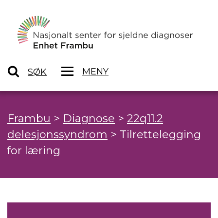
MENY
SØK
Frambu
>
Diagnose
>
22q11.2
delesjonssyndrom
>
Tilrettelegging
for læring