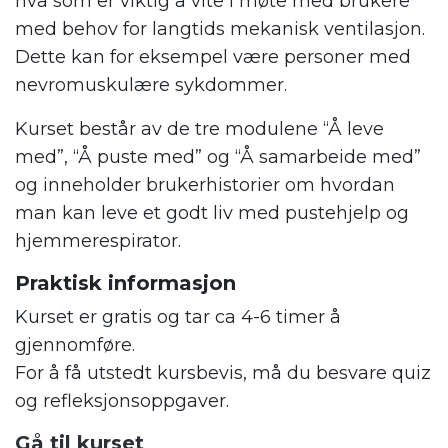
hva som er viktig å vite i møte med brukere
med behov for langtids mekanisk ventilasjon.
Dette kan for eksempel være personer med
nevromuskulære sykdommer.
Kurset består av de tre modulene “Å leve
med”, “Å puste med” og “Å samarbeide med”
og inneholder brukerhistorier om hvordan
man kan leve et godt liv med pustehjelp og
hjemmerespirator.
Praktisk informasjon
Kurset er gratis og tar ca 4-6 timer å
gjennomføre.
For å få utstedt kursbevis, må du besvare quiz
og refleksjonsoppgaver.
Gå til kurset