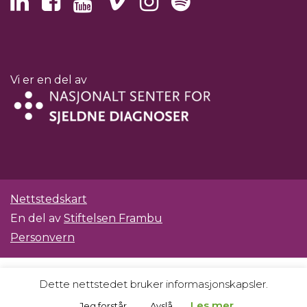
Vi er en del av
Nettstedskart
En del av
Stiftelsen Frambu
Personvern
Dette nettstedet bruker informasjonskapsler.
Les mer.
Jeg forstår
Avslå