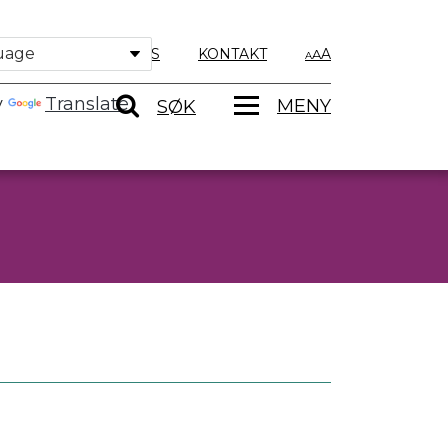
OM OSS
KONTAKT
A
y
Translate
MENY
SØK