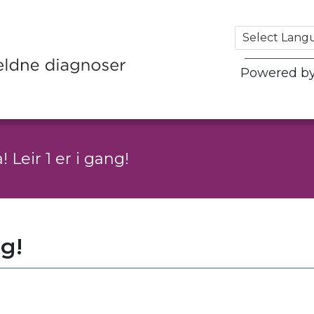
Powered b
! Leir 1 er i gang!
ng!