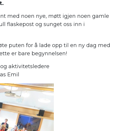
t.
kjent med noen nye, møtt igjen noen gamle
l flaskepost og sunget oss inn i
øte puten for å lade opp til en ny dag med
ette er bare begynnelsen!
og aktivitetsledere
eas Emil