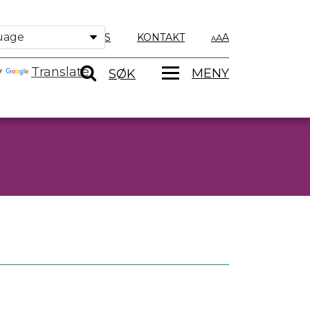
OM OSS
KONTAKT
A
y
Translate
MENY
SØK