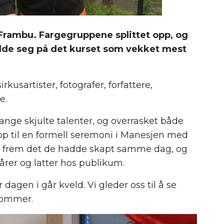
 Frambu. Fargegruppene splittet opp, og
elde seg på det kurset som vekket mest
kusartister, fotografer, forfattere,
e.
ge skjulte talenter, og overrasket både
opp til en formell seremoni i Manesjen med
ste frem det de hadde skapt samme dag, og
årer og latter hos publikum.
 dagen i går kveld. Vi gleder oss til å se
kommer.