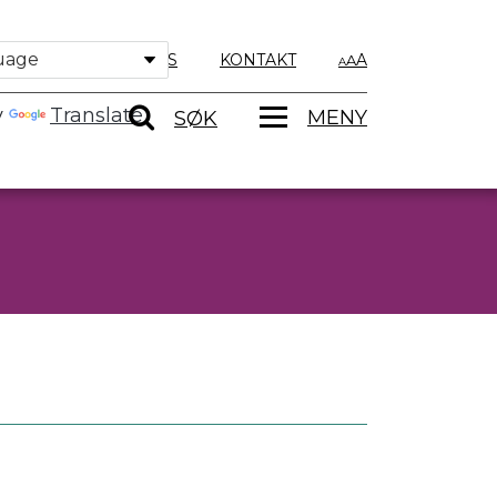
OM OSS
KONTAKT
A
y
Translate
MENY
SØK