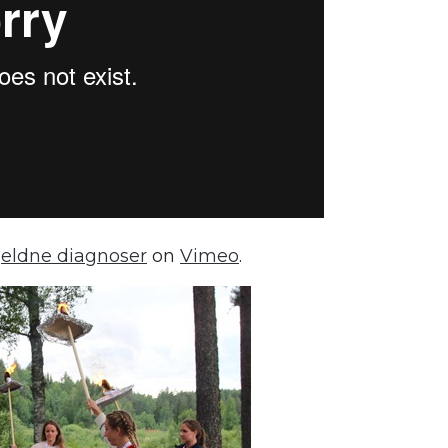
jeldne diagnoser
on
Vimeo
.