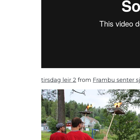
tirsdag leir 2
from
Frambu senter s