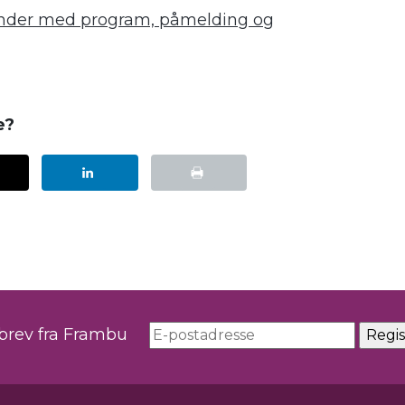
alender med program, påmelding og
e?
sbrev fra Frambu