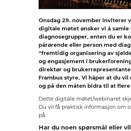
Onsdag 29. november inviterer v
digitale møtet ønsker vi å samle
diagnosegrupper, enten du er ko
pårørende eller person med dia
“fremtidig organisering av sjeld
og engasjement i brukerforening
direktør og brukerrepresentanter 
Frambus styre. Vi håper at du vil
og på den måten bidra til at fler
Dette digitale møtet/webinaret skjer
Du vil få praktisk informasjon om 
på.
Har du noen spørsmål eller vil