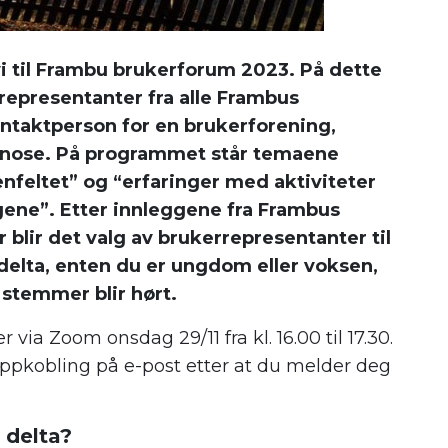
i til Frambu brukerforum 2023. På dette
 representanter fra alle Frambus
ntaktperson for en brukerforening,
gnose. På programmet står temaene
enfeltet” og “erfaringer med aktiviteter
ene”. Etter innleggene fra Frambus
blir det valg av brukerrepresentanter til
 delta, enten du er ungdom eller voksen,
e stemmer blir hørt.
 via Zoom onsdag 29/11 fra kl. 16.00 til 17.30.
oppkobling på e-post etter at du melder deg
 delta?