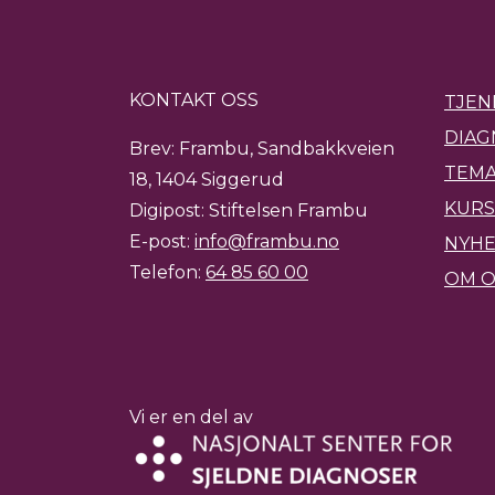
KONTAKT OSS
TJEN
DIAG
Brev: Frambu, Sandbakkveien
TEMA
18, 1404 Siggerud
KURS
Digipost: Stiftelsen Frambu
E-post:
info@frambu.no
NYH
Telefon:
64 85 60 00
OM O
Vi er en del av