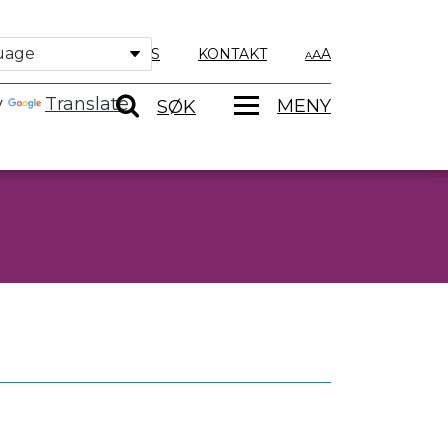
OM OSS
KONTAKT
A
y
Translate
MENY
SØK