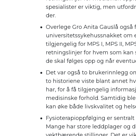
spesialister er viktig, men utfor
der.
Overlege Gro Anita Gauslå også 
universitetssykehussnakket om 
tilgjengelig for MPS I, MPS II, MP
retningslinjer for hvem som ka
de skal følges opp og når eventu
Det var også to brukerinnlegg 
to historiene viste blant annet h
har, for å få tilgjengelig informa
medisinske forhold. Samtidig ble 
kan øke både livskvalitet og hels
Fysioterapioppfølging er sentra
Mange har store leddplager og de
vektbærende stillinger. Det er vik