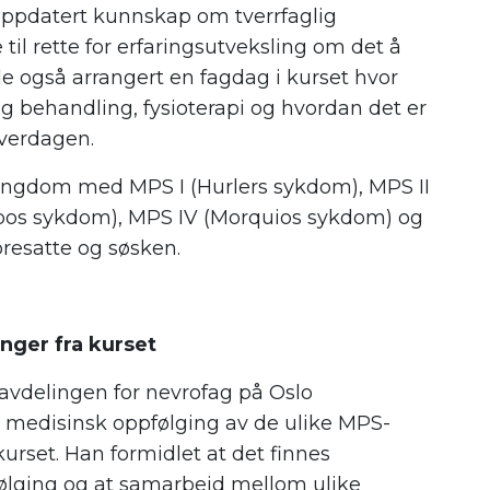
 oppdatert kunnskap om tverrfaglig
il rette for erfaringsutveksling om det å
le også arrangert en fagdag i kurset hvor
g behandling, fysioterapi og hvordan det er
hverdagen.
 ungdom med MPS I (Hurlers sykdom), MPS II
ippos sykdom), MPS IV (Morquios sykdom) og
oresatte og søsken.
nger fra kurset
avdelingen for nevrofag på Oslo
m medisinsk oppfølging av de ulike MPS-
set. Han formidlet at det finnes
følging og at samarbeid mellom ulike