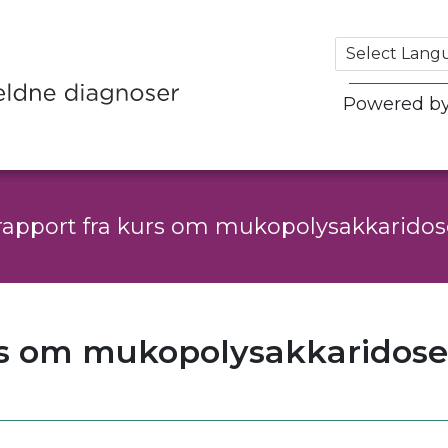
Powered b
rapport fra kurs om mukopolysakkaridose
urs om mukopolysakkaridose