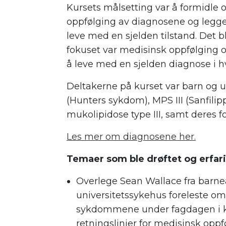
Kursets målsetting var å formidle
oppfølging av diagnosene og legge t
leve med en sjelden tilstand. Det b
fokuset var medisinsk oppfølging o
å leve med en sjelden diagnose i 
Deltakerne på kurset var barn og
(Hunters sykdom), MPS III (Sanfil
mukolipidose type III, samt deres f
Les mer om diagnosene her.
Temaer som ble drøftet og erfari
Overlege Sean Wallace fra barne
universitetssykehus foreleste o
sykdommene under fagdagen i kur
retningslinjer for medisinsk opp