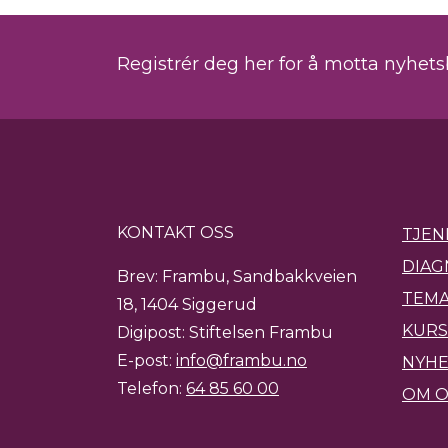
Registrér deg her for å motta nyhet
KONTAKT OSS
TJEN
DIAG
Brev: Frambu, Sandbakkveien
TEMA
18, 1404 Siggerud
KURS
Digipost: Stiftelsen Frambu
E-post:
info@frambu.no
NYH
Telefon:
64 85 60 00
OM O