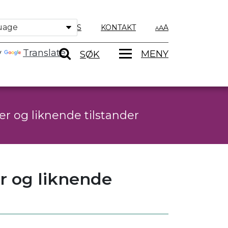
OM OSS
KONTAKT
A
y
Translate
MENY
SØK
r og liknende tilstander
r og liknende