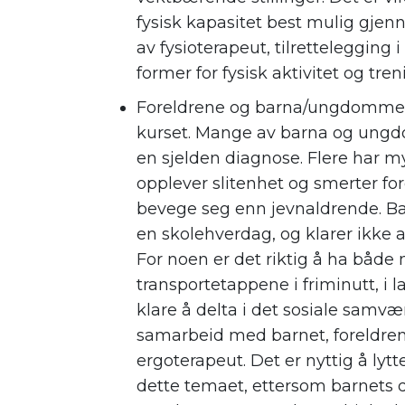
fysisk kapasitet best mulig gjen
av fysioterapeut, tilrettelegging
former for fysisk aktivitet og tre
Foreldrene og barna/ungdommen
kurset. Mange av barna og ung
en sjelden diagnose. Flere har
opplever slitenhet og smerter for
bevege seg enn jevnaldrende. Bar
en skolehverdag, og klarer ikke a
For noen er det riktig å ha både m
transportetappene i friminutt, i la
klare å delta i det sosiale samvæ
samarbeid med barnet, foreldrene
ergoterapeut. Det er nyttig å lytt
dette temaet, ettersom barnets 