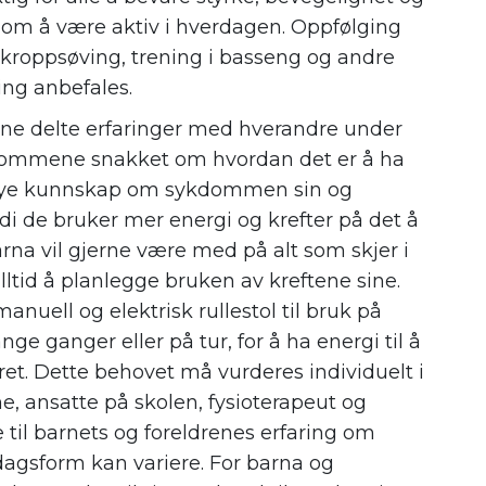
nom å være aktiv i hverdagen. Oppfølging
 i kroppsøving, trening i basseng og andre
ning anbefales.
e delte erfaringer med hverandre under
dommene snakket om hvordan det er å ha
 mye kunnskap om sykdommen sin og
di de bruker mer energi og krefter på det å
na vil gjerne være med på alt som skjer i
lltid å planlegge bruken av kreftene sine.
anuell og elektrisk rullestol til bruk på
nge ganger eller på tur, for å ha energi til å
ret. Dette behovet må vurderes individuelt i
, ansatte på skolen, fysioterapeut og
e til barnets og foreldrenes erfaring om
dagsform kan variere. For barna og