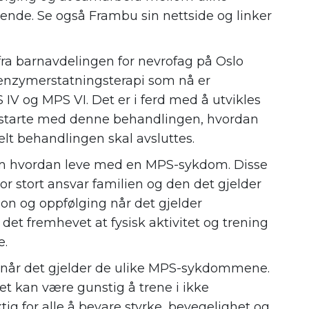
drende. Se også Frambu sin nettside og linker
fra barnavdelingen for nevrofag på Oslo
enzymerstatningsterapi som nå er
S IV og MPS VI. Det er i ferd med å utvikles
n starte med denne behandlingen, hvordan
elt behandlingen skal avsluttes.
om hvordan leve med en MPS-sykdom. Disse
vor stort ansvar familien og den det gjelder
sjon og oppfølging når det gjelder
det fremhevet at fysisk aktivitet og trening
e.
lt når det gjelder de ulike MPS-sykdommene.
t kan være gunstig å trene i ikke
tig for alle å bevare styrke, bevegelighet og