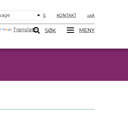
OM OSS
KONTAKT
A
y
Translate
MENY
SØK