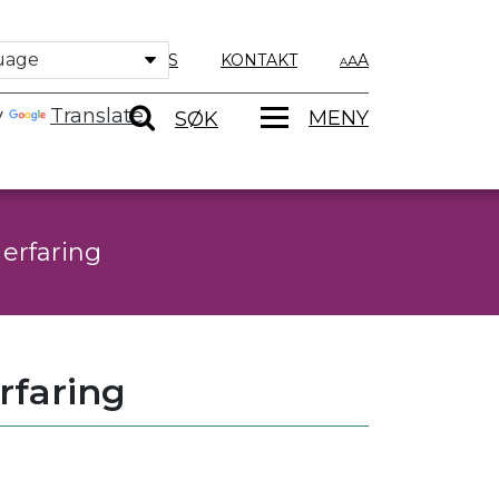
OM OSS
KONTAKT
A
y
Translate
MENY
SØK
erfaring
rfaring