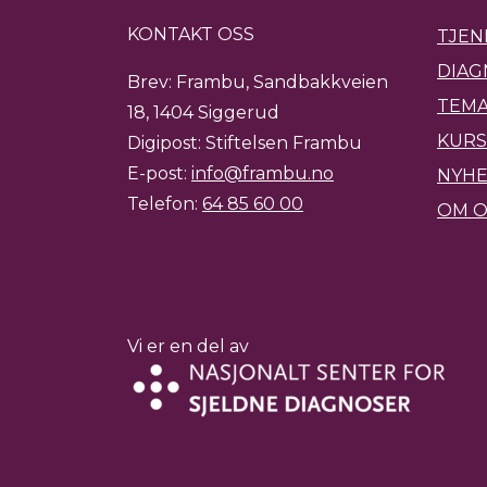
KONTAKT OSS
TJEN
DIAG
Brev: Frambu, Sandbakkveien
TEMA
18, 1404 Siggerud
KURS
Digipost: Stiftelsen Frambu
E-post:
info@frambu.no
NYH
Telefon:
64 85 60 00
OM O
Vi er en del av