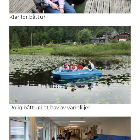
Klar for båttur
Rolig båttur i et hav av vannliljer