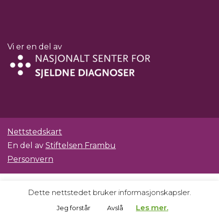
Vi er en del av
Nettstedskart
En del av
Stiftelsen Frambu
Personvern
Dette nettstedet bruker informasjonskapsler.
Les mer.
Jeg forstår
Avslå