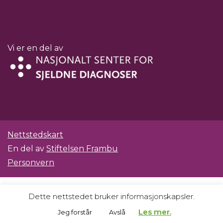
Vi er en del av
Nettstedskart
En del av
Stiftelsen Frambu
Personvern
Dette nettstedet bruker informasjonskapsler.
Les mer.
Jeg forstår
Avslå