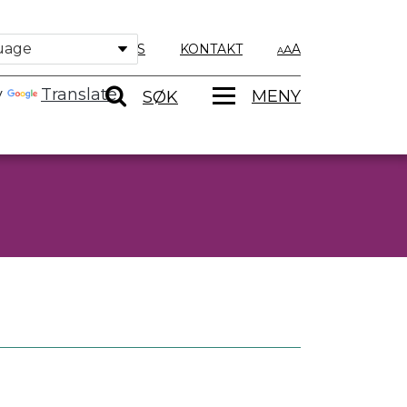
OM OSS
KONTAKT
A
y
Translate
MENY
SØK