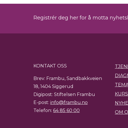
Registrér deg her for å motta nyhet
KONTAKT OSS
TJEN
DIAG
Brev: Frambu, Sandbakkveien
TEMA
18, 1404 Siggerud
KURS
Digipost: Stiftelsen Frambu
E-post:
info@frambu.no
NYH
Telefon:
64 85 60 00
OM O