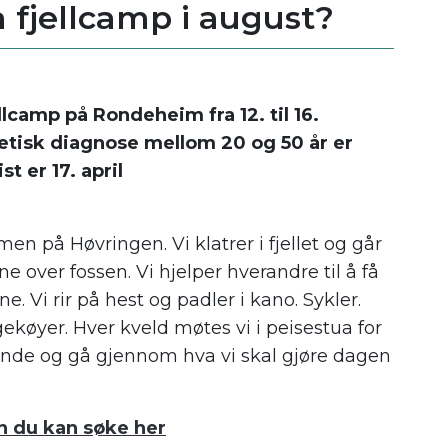
 fjellcamp i august?
ellcamp på Rondeheim fra 12. til 16.
etisk diagnose mellom 20 og 50 år er
t er 17. april
n på Høvringen. Vi klatrer i fjellet og går
ne over fossen. Vi hjelper hverandre til å få
e. Vi rir på hest og padler i kano. Sykler.
ngekøyer. Hver kveld møtes vi i peisestua for
iknende og gå gjennom hva vi skal gjøre dagen
n du kan søke her