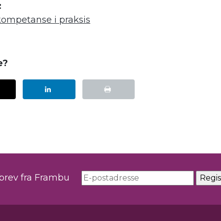
:
kompetanse i praksis
e?
sbrev fra Frambu