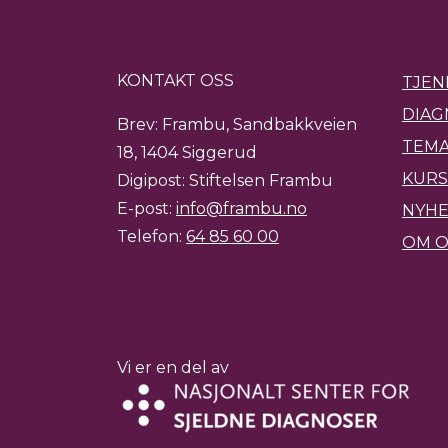
KONTAKT OSS
TJEN
DIAG
Brev: Frambu, Sandbakkveien
TEMA
18, 1404 Siggerud
KURS
Digipost: Stiftelsen Frambu
E-post:
info@frambu.no
NYH
Telefon:
64 85 60 00
OM O
Vi er en del av