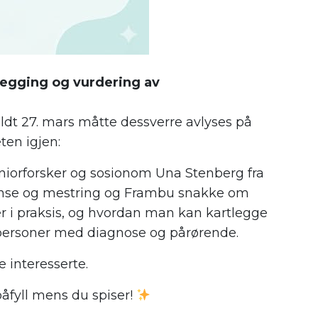
legging og vurdering av
ldt 27. mars måtte dessverre avlyses på
ten igjen:
eniorforsker og sosionom Una Stenberg fra
anse og mestring og Frambu snakke om
 i praksis, og hvordan man kan kartlegge
personer med diagnose og pårørende.
e interesserte.
påfyll mens du spiser!