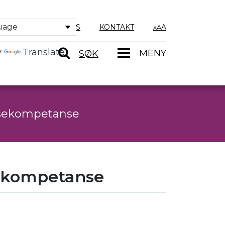
OM OSS
KONTAKT
A
y
Translate
MENY
SØK
lsekompetanse
sekompetanse