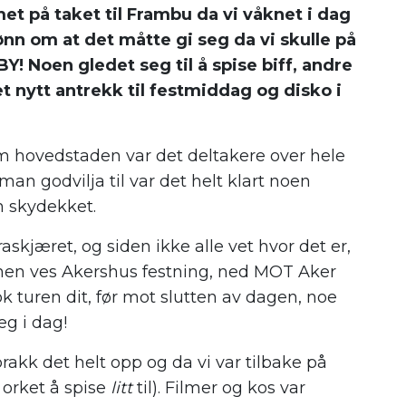
t på taket til Frambu da vi våknet i dag
ønn om at det måtte gi seg da vi skulle på
! Noen gledet seg til å spise biff, andre
et nytt antrekk til festmiddag og disko i
m hovedstaden var det deltakere over hele
an godvilja til var det helt klart noen
m skydekket.
askjæret, og siden ikke alle vet hvor det er,
plenen ves Akershus festning, ned MOT Aker
 turen dit, før mot slutten av dagen, noe
g i dag!
rakk det helt opp og da vi var tilbake på
 orket å spise
litt
til). Filmer og kos var