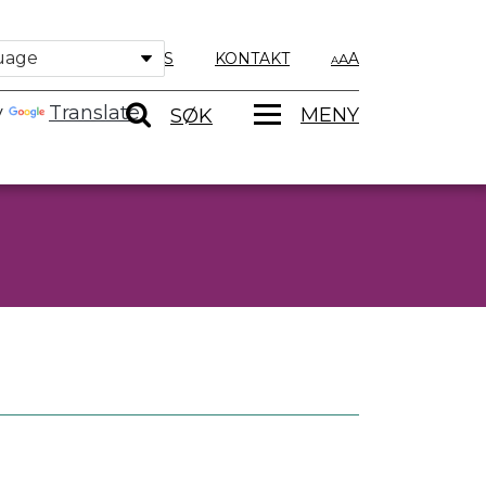
OM OSS
KONTAKT
A
y
Translate
MENY
SØK