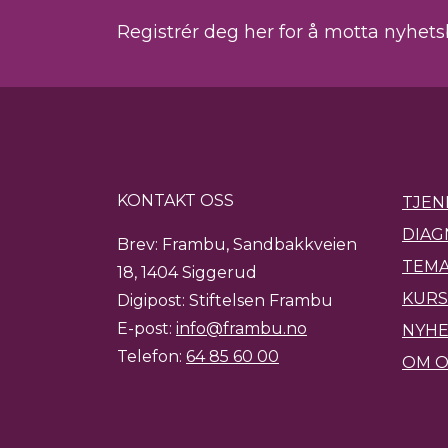
Registrér deg her for å motta nyhet
KONTAKT OSS
TJEN
DIAG
Brev: Frambu, Sandbakkveien
TEMA
18, 1404 Siggerud
KURS
Digipost: Stiftelsen Frambu
E-post:
info@frambu.no
NYH
Telefon:
64 85 60 00
OM O