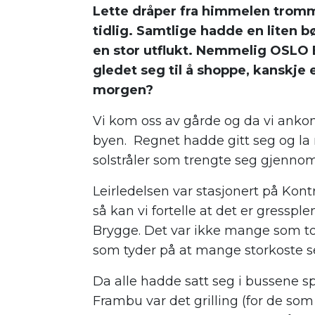
Lette dråper fra himmelen tromme
tidlig. Samtlige hadde en liten b
en stor utflukt. Nemmelig OSLO BY
gledet seg til å shoppe, kanskje 
morgen?
Vi kom oss av gårde og da vi anko
byen. Regnet hadde gitt seg og la m
solstråler som trengte seg gjenno
Leirledelsen var stasjonert på Kontr
så kan vi fortelle at det er gress
Brygge. Det var ikke mange som tok
som tyder på at mange storkoste se
Da alle hadde satt seg i bussene sp
Frambu var det grilling (for de som