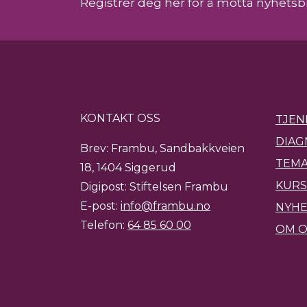
Registrér deg her for å motta nyhetsb
KONTAKT OSS
TJEN
DIAG
Brev: Frambu, Sandbakkveien
TEMA
18, 1404 Siggerud
KURS
Digipost: Stiftelsen Frambu
E-post:
info@frambu.no
NYH
Telefon:
64 85 60 00
OM O