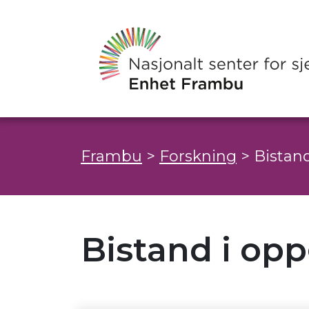
Frambu
>
Forskning
>
Bistan
Bistand i op