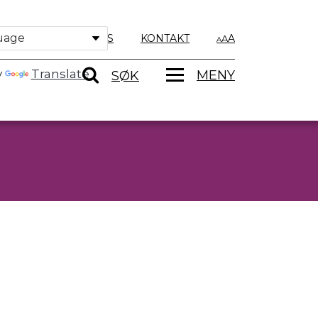
OM OSS
KONTAKT
A
y
Translate
MENY
SØK