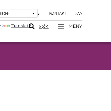
OM OSS
KONTAKT
A
y
Translate
MENY
SØK