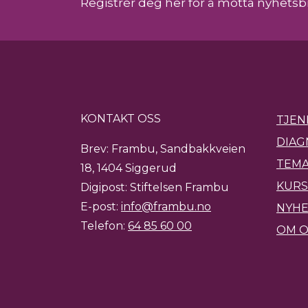
Registrér deg her for å motta nyhetsb
KONTAKT OSS
TJEN
DIAG
Brev: Frambu, Sandbakkveien
TEMA
18, 1404 Siggerud
KURS
Digipost: Stiftelsen Frambu
E-post:
info@frambu.no
NYH
Telefon:
64 85 60 00
OM O