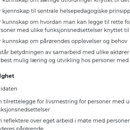
r kunnskap om særlige utfordringer knyttet til det
r kjennskap til sentrale helsepedagogiske prinsip
r kunnskap om hvordan man kan legge til rette for
rsoner med ulike funksjonsnedsettelser knyttet til
r kunnskap om pårørendes opplevelser og behov
rstår betydningen av samarbeid med ulike aktører 
r best mulig læring og utvikling hos personer med
ighet
idaten
 tilrettelegge for livsmestring for personer med u
nksjonsnedsettelser
n reflektere over eget arbeid i møte med persone
 deres pårørende