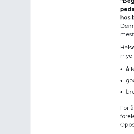
“Beg
peda
hos 
Denn
mest
Hels
mye a
å l
go
br
For å
forel
Opps