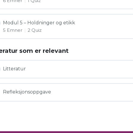
6 Emner
|
1 Quiz
Modul 5 – Holdninger og etikk
5 Emner
|
2 Quiz
teratur som er relevant
Litteratur
Refleksjonsoppgave