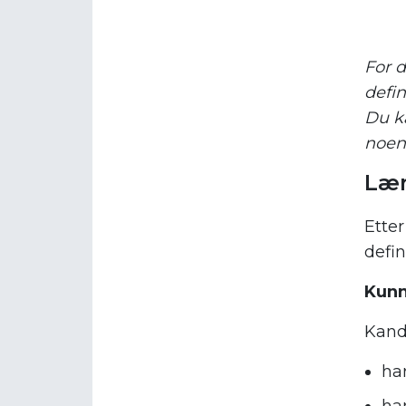
For 
defin
Du ka
noen,
Lær
Etter
defin
Kun
Kand
ha