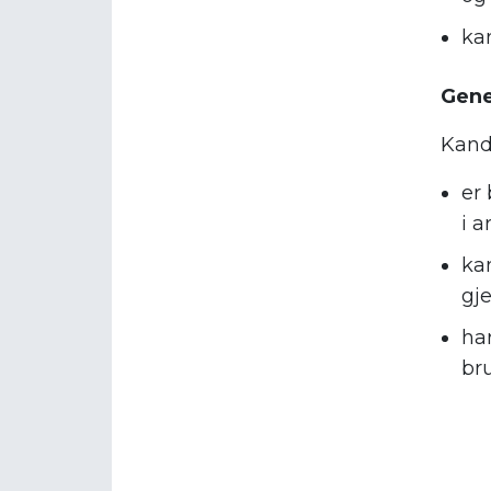
kan
Gene
Kand
er
i 
ka
gj
har
br