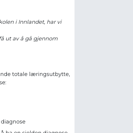
en i Innlandet, har vi
 få ut av å gå gjennom
ende totale læringsutbytte,
se:
 diagnose