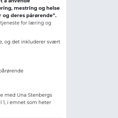
et å anvende
ring, mestring og helse
r og deres pårørende”.
jeneste for læring og
, og det inkluderer svært
pårørende
arte med Una Stenbergs
l 1, i emnet som heter