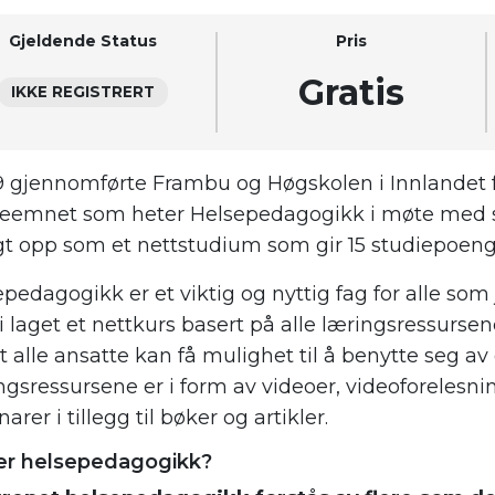
Gjeldende Status
Pris
Gratis
IKKE REGISTRERT
19 gjennomførte Frambu og Høgskolen i Innlandet f
ieemnet som heter Helsepedagogikk i møte med s
agt opp som et nettstudium som gir 15 studiepoeng
pedagogikk er et viktig og nyttig fag for alle so
i laget et nettkurs basert på alle læringsressursene
at alle ansatte kan få mulighet til å benytte seg a
gsressursene er i form av videoer, videoforelesni
arer i tillegg til bøker og artikler.
er helsepedagogikk?