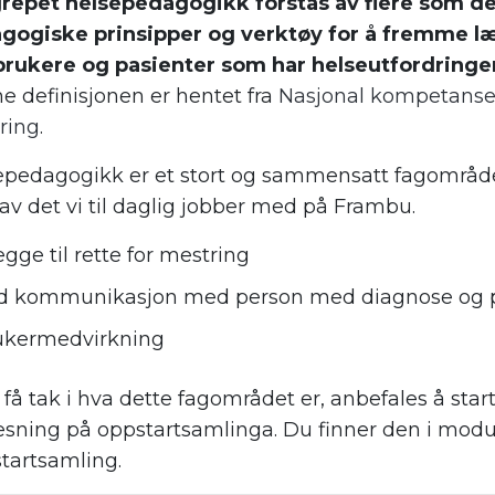
repet helsepedagogikk forstås av flere som d
gogiske prinsipper og verktøy for å fremme læ
brukere og pasienter som har helseutfordringe
e definisjonen er hentet fra
Nasjonal kompetanset
ring
.
epedagogikk er et stort og sammensatt fagområde
v det vi til daglig jobber med på Frambu.
egge til rette for mestring
d kommunikasjon med person med diagnose og 
ukermedvirkning
 få tak i hva dette fagområdet er, anbefales å st
esning på oppstartsamlinga. Du finner den i modu
tartsamling.