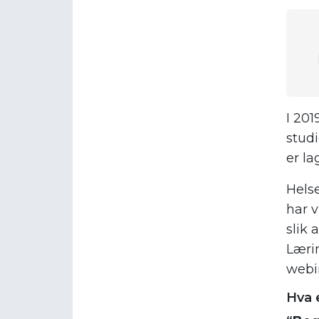
I 20
stud
er l
Helse
har v
slik 
Lærin
webin
Hva 