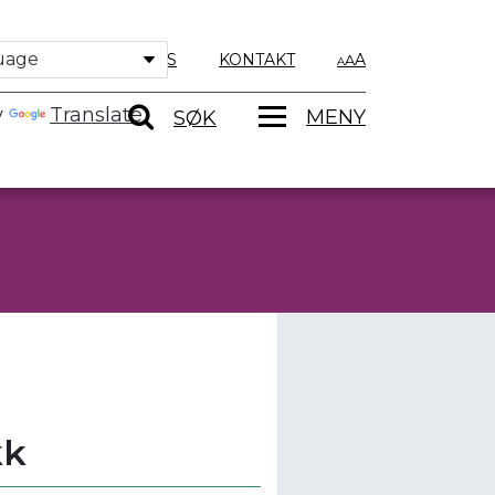
OM OSS
KONTAKT
A
y
Translate
MENY
SØK
kk