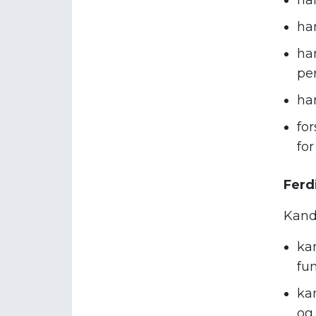
ha
ha
ha
pe
ha
fo
fo
Ferd
Kand
kan
fu
ka
og