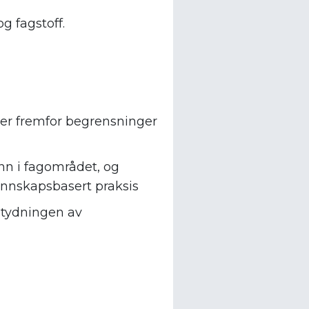
g fagstoff.
ter fremfor begrensninger
nn i fagområdet, og
kunnskapsbasert praksis
betydningen av