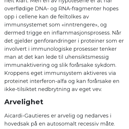
helt klart. Men en av hypotesene er at når
overflødige DNA- og RNA-fragmenter hopes
opp i cellene kan de feiltolkes av
immunsystemet som «inntrengere», og
dermed trigge en inflammasjonsprosess. Når
det gjelder genforandringer i proteiner som er
involvert i immunologiske prosesser tenker
man at det kan lede til uhensiktsmessig
immunaktivering og slik forårsake sykdom.
Kroppens eget immunsystem aktiveres via
proteinet interferon-alfa og kan forårsake en
ikke-tilsiktet nedbrytning av eget vev.
Arvelighet
Aicardi-Gautieres er arvelig og nedarves i
hovedsak på en autosomalt recessiv måte.