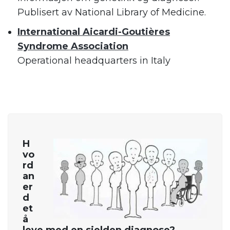
Publisert av National Library of Medicine.
International Aicardi-Goutières
Syndrome Association
Operational headquarters in Italy
.
H
vo
rd
an
er
d
et
å