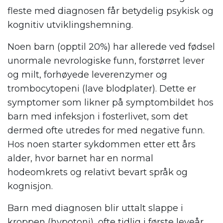
fleste med diagnosen får betydelig psykisk og
kognitiv utviklingshemning.
Noen barn (opptil 20%) har allerede ved fødsel
unormale nevrologiske funn, forstørret lever
og milt, forhøyede leverenzymer og
trombocytopeni (lave blodplater). Dette er
symptomer som likner på symptombildet hos
barn med infeksjon i fosterlivet, som det
dermed ofte utredes for med negative funn.
Hos noen starter sykdommen etter ett års
alder, hvor barnet har en normal
hodeomkrets og relativt bevart språk og
kognisjon.
Barn med diagnosen blir uttalt slappe i
kroppen (hypotoni), ofte tidlig i første leveår.