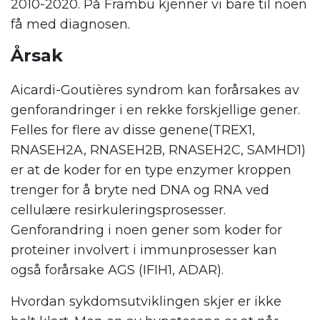
2010-2020. På Frambu kjenner vi bare til noen
få med diagnosen.
Årsak
Aicardi-Goutières syndrom kan forårsakes av
genforandringer i en rekke forskjellige gener.
Felles for flere av disse genene(TREX1,
RNASEH2A, RNASEH2B, RNASEH2C, SAMHD1)
er at de koder for en type enzymer kroppen
trenger for å bryte ned DNA og RNA ved
cellulære resirkuleringsprosesser.
Genforandring i noen gener som koder for
proteiner involvert i immunprosesser kan
også forårsake AGS (IFIH1, ADAR).
Hvordan sykdomsutviklingen skjer er ikke