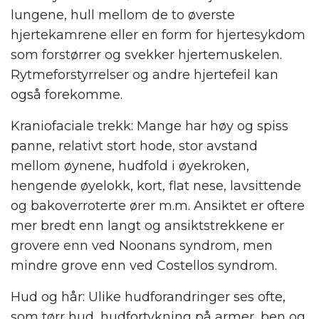
lungene, hull mellom de to øverste
hjertekamrene eller en form for hjertesykdom
som forstørrer og svekker hjertemuskelen.
Rytmeforstyrrelser og andre hjertefeil kan
også forekomme.
Kraniofaciale trekk: Mange har høy og spiss
panne, relativt stort hode, stor avstand
mellom øynene, hudfold i øyekroken,
hengende øyelokk, kort, flat nese, lavsittende
og bakoverroterte ører m.m. Ansiktet er oftere
mer bredt enn langt og ansiktstrekkene er
grovere enn ved Noonans syndrom, men
mindre grove enn ved Costellos syndrom.
Hud og hår: Ulike hudforandringer ses ofte,
som tørr hud, hudfortykning på armer, ben og