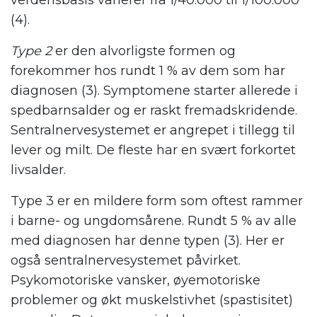
verdensbasis varierer fra 1/40.000 til 1/100.000
(4).
Type 2
er den alvorligste formen og
forekommer hos rundt 1 % av dem som har
diagnosen (3). Symptomene starter allerede i
spedbarnsalder og er raskt fremadskridende.
Sentralnervesystemet er angrepet i tillegg til
lever og milt. De fleste har en svært forkortet
livsalder.
Type 3 er en mildere form som oftest rammer
i barne- og ungdomsårene. Rundt 5 % av alle
med diagnosen har denne typen (3). Her er
også sentralnervesystemet påvirket.
Psykomotoriske vansker, øyemotoriske
problemer og økt muskelstivhet (spastisitet)