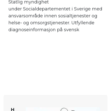
S
tatlig myndighet
under
Socialdepartementet
i Sverige med
ansvarsområde innen sosialtjenester og
helse- og omsorgstjenester.
Utfyllende
diagnoseinformasjon på svensk
.
.
.
H