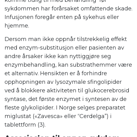
komme tidlig til med behandling før
sykdommen har forårsaket omfattende skade.
Infusjonen foregår enten på sykehus eller
hjemme.
Dersom man ikke oppnår tilstrekkelig effekt
med enzym-substitusjon eller pasienten av
andre årsaker ikke kan nyttiggjøre seg
enzymbehandling, kan substrathemmer være
et alternativ. Hensikten er å forhindre
opphopningen av lysozymale sfingolipider
ved å blokkere aktiviteten til glukocerebrosid
syntase, det første enzymet i syntesen av de
fleste glykolipider. I Norge selges preparatet
miglustat («Zavesca» eller “Cerdelga”) i
tablettform (3).