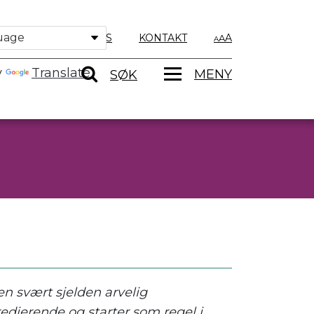
OM OSS
KONTAKT
A
y
Translate
MENY
SØK
n svært sjelden arvelig
dierende og starter som regel i