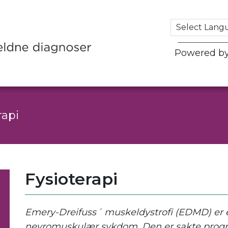
Powered b
rapi
Fysioterapi
Emery-Dreifuss´ muskeldystrofi (EDMD) er e
nevromuskulær sykdom. Den er sakte progre