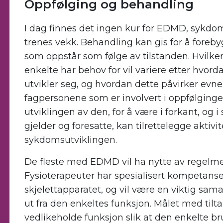
Oppfølging og behandling
I dag finnes det ingen kur for EDMD, sykdo
trenes vekk. Behandling kan gis for å foreb
som oppstår som følge av tilstanden. Hvilk
enkelte har behov for vil variere etter hvor
utvikler seg, og hvordan dette påvirker evnen
fagpersonene som er involvert i oppfølgi
utviklingen av den, for å være i forkant, o
gjelder og foresatte, kan tilrettelegge aktivite
sykdomsutviklingen.
De fleste med EDMD vil ha nytte av regelmes
Fysioterapeuter har spesialisert kompetanse
skjelettapparatet, og vil være en viktig sama
ut fra den enkeltes funksjon. Målet med tilt
vedlikeholde funksjon slik at den enkelte br