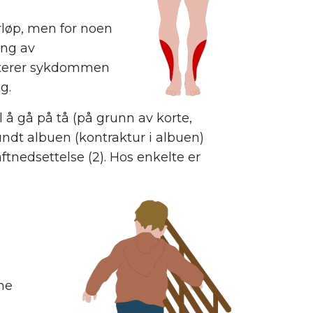
løp, men for noen
ing av
buterer sykdommen
g.
å gå på tå (på grunn av korte,
dt albuen (kontraktur i albuen)
ftnedsettelse (2). Hos enkelte er
ne