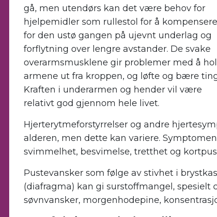
gå, men utendørs kan det være behov for
hjelpemidler som rullestol for å kompenser
for den ustø gangen på ujevnt underlag og
forflytning over lengre avstander. De svake
overarmsmusklene gir problemer med å ho
armene ut fra kroppen, og løfte og bære ting
Kraften i underarmen og hender vil være
relativt god gjennom hele livet.
Hjerterytmeforstyrrelser og andre hjertesym
alderen, men dette kan variere. Symptomen
svimmelhet, besvimelse, tretthet og kortpust
Pustevansker som følge av stivhet i bryst
(diafragma) kan gi surstoffmangel, spesielt o
søvnvansker, morgenhodepine, konsentrasjon