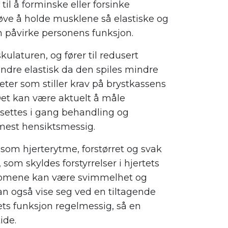
til å forminske eller forsinke
 prøve å holde musklene så elastiske og
 påvirke personens funksjon.
laturen, og fører til redusert
indre elastisk da den spiles mindre
eter som stiller krav på brystkassens
 Det kan være aktuelt å måle
 settes i gang behandling og
mest hensiktsmessig.
gsom hjerterytme, forstørret og svak
om skyldes forstyrrelser i hjertets
ptomene kan være svimmelhet og
n også vise seg ved en tiltagende
rtets funksjon regelmessig, så en
ide.