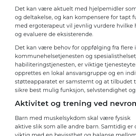
Det kan være aktuelt med hjelpemidler som 
og deltakelse, og kan kompensere for tapt f
med ergoterapeut vil jevnlig vurdere hvilke 
og evaluere de eksisterende.
Det kan være behov for oppfølging fra flere 
kommunehelsetjenesten og spesialisthelsetj
habiliteringstjenesten, er viktige tjenesteyt
opprettes en lokal ansvarsgruppe og en indivi
støtteapparatet er samstemt og at tilbudet 
sikre best mulig funksjon, selvstendighet og
Aktivitet og trening ved nevr
Barn med muskelsykdom skal være fysisk
aktive slik som alle andre barn. Samtidig er 
viktig med en bevissthet og balanse mello