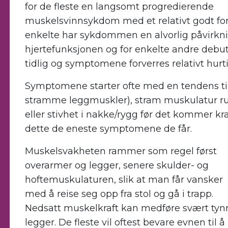
for de fleste en langsomt progredierende
muskelsvinnsykdom med et relativt godt for
enkelte har sykdommen en alvorlig påvirkn
hjertefunksjonen og for enkelte andre de
tidlig og symptomene forverres relativt hurti
Symptomene starter ofte med en tendens til 
stramme leggmuskler), stram muskulatur run
eller stivhet i nakke/rygg før det kommer kra
dette de eneste symptomene de får.
Muskelsvakheten rammer som regel først
overarmer og legger, senere skulder- og
hoftemuskulaturen, slik at man får vansker
med å reise seg opp fra stol og gå i trapp.
Nedsatt muskelkraft kan medføre svært tyn
legger. De fleste vil oftest bevare evnen til å