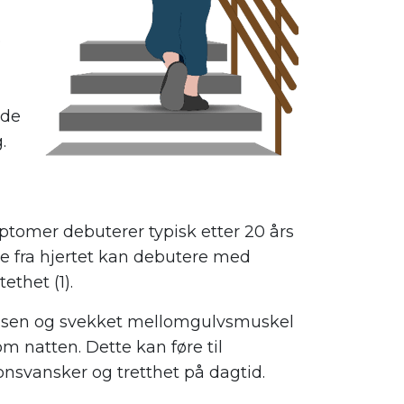
e
lde
.
ptomer debuterer typisk etter 20 års
e fra hjertet kan debutere med
ethet (1).
kassen og svekket mellomgulvsmuskel
m natten. Dette kan føre til
svansker og tretthet på dagtid.