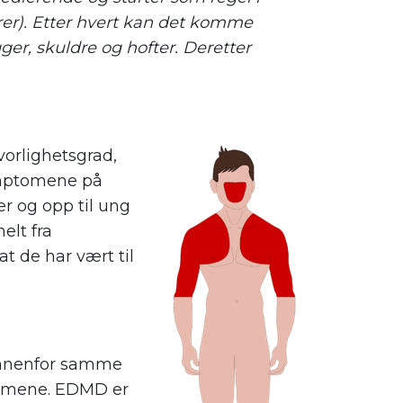
rer). Etter hvert kan det komme
er, skuldre og hofter. Deretter
vorlighetsgrad,
ymptomene på
r og opp til ung
elt fra
t de har vært til
innenfor samme
ptomene. EDMD er