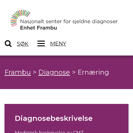
MENY
SØK
Frambu
>
Diagnose
>
Ernæring
Diagnosebeskrivelse
Medisinsk beskrivelse av CMT