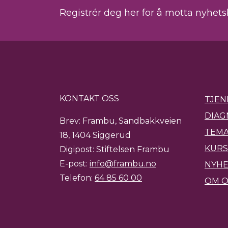
Registrér deg her for å motta nyhet
KONTAKT OSS
TJEN
DIAG
Brev: Frambu, Sandbakkveien
TEMA
18, 1404 Siggerud
KURS
Digipost: Stiftelsen Frambu
E-post:
info@frambu.no
NYH
Telefon:
64 85 60 00
OM O