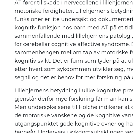
AT fører til skade i nervecellene i lillehjerne
motoriske ferdigheter. Lillehjernens betydni
funksjoner er
l
i
te
undersøkt
og
dokumentert.
kognitiv funksjon hos barn med AT på et tid
sammenfallende med lillehjernens patologi
,
for
c
erebellar
c
ognitive
a
ffective
s
yndrome. D
sammenhengen mellom tap av motoriske fer
kognitiv svikt. Det er funn som tyder på at 
etter hvert som sykdommen utvikler seg
, m
seg til og det er behov for mer forskning på
Lillehjernens betydning i ulike kognitive pro
gjenstår
derfor
mye forskning før man kan
Men undersøkelsene til
Holche
indikerer at
de motoriske vanskene og de kognitive van
utgangspunktet gode kognitive evner
og h
barneår. Underveis i sykdomsutviklingen ser d