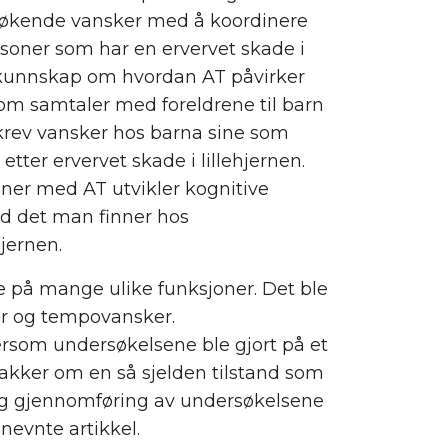
 økende vansker med å koordinere
soner som har en ervervet skade i
ite kunnskap om hvordan AT påvirker
om samtaler med foreldrene til barn
skrev vansker hos barna sine som
etter ervervet skade i lillehjernen.
ner med AT utvikler kognitive
 det man finne
r
hos
hjernen.
se på mange ulike funksjoner. Det ble
er og tempovansker.
tersom u
ndersøkelsene
ble
gjort på et
nakker om en så sjelden tilstand som
og gjennomføring av undersøkelsene
 nevnte artikkel.