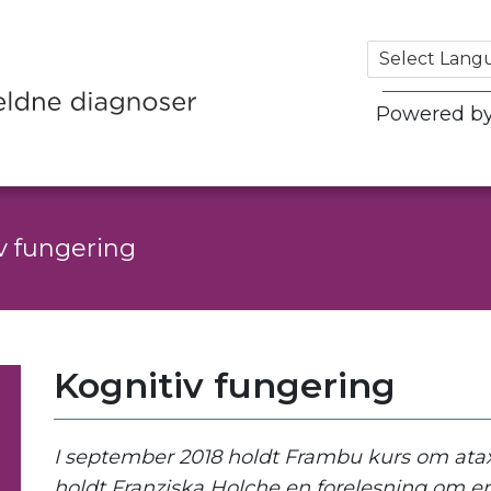
Powered b
v fungering
Kognitiv fungering
I september 2018 holdt Frambu kurs om ataxi
holdt Franziska Holche en forelesning om e