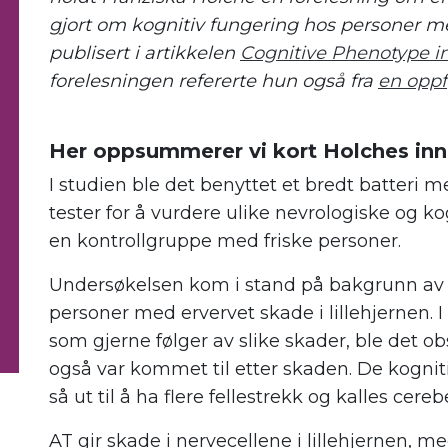
gjort om kognitiv fungering hos personer m
publisert i artikkelen
Cognitive Phenotype in
forelesningen refererte hun også fra
en oppf
.
Her oppsummerer vi kort Holches in
I studien ble det
benyttet et bredt batteri 
tester for å vurdere ulike nevrologiske og k
en
kontrollgruppe med friske personer.
Undersøkelsen kom i stand på bakgrunn av o
personer med ervervet skade i lillehjernen. I
som gjerne følger av s
like s
kader
, b
le det o
også var kommet til etter skaden. De kogni
så ut til å ha flere fellestrekk og kalles cer
AT gir skade i nervecellene i lillehjernen, m