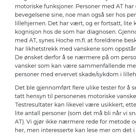
motoriske funksjoner. Personer med AT har
bevegelsene sine, noe man også ser hos per
lillehjernen. Det har vært, og er fortsatt, l
kognisjon hos de som har diagnosen. Gjenn
med AT
,
synes
Hoche
m.fl. at foreldrene be
ha
r
likhetstrekk
med
vanskene som oppst
år
De ønsket derfor å se nærmere på om perso
vansker som k
an
være sammenfallende med
personer
med
ervervet skade/sykdom i lille
Det ble gjennomført flere ulike tester for å 
tatt hensyn til personenes motoriske vansk
Testresultater
kan li
kevel
være
usikker
t, et
lite antall personer
(som det må bli
når vi s
AT
)
.
Vi gjør ikke nærmere
rede for metode 
her,
men
interesserte kan lese mer om det i