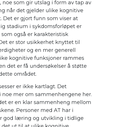
n, noe som gir utslag i form av tap av
ng når det gjelder ulike kognitive
 Det er gjort funn som viser at
lig stadium i sykdomsforløpet er
som også er karakteristisk
et er stor usikkerhet knyttet til
digheter og en mer generell
ulike kognitive funksjoner rammes
en d
et er få undersøkelser å støtte
 dette området.
sesser er ikke kartlagt
. D
et
 si noe mer om sammenhengene her.
 det er en klar sammenheng mellom
skene. Personer med AT har i
ar
god læring og utvikling i tidlige
et ut til at ulike kognitive