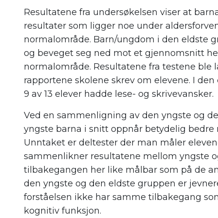
Resultat
ene fra undersøkelsen
viser at bar
resultater som ligger noe under aldersforve
normalområde. Barn/ungdom i den eldste gr
og beveget seg ned mot et gjennomsnitt helt
normalområde.
Resultatene fra testene ble 
rapportene skolene skrev om elevene. I den 
9 av 13 elever hadde lese- og skrivevansker.
Ved en sammenligning av den yngste og de
yngste barna i snitt oppnår betydelig bedre r
Unntaket er deltester der man måler eleven
sammenlikner resultatene mellom yngste o
tilbakegangen
her like
målbar som på de an
den yngste og den eldste gruppen er jevnere
forståelsen ikke har samme tilbakegang s
kognitiv funksjon.