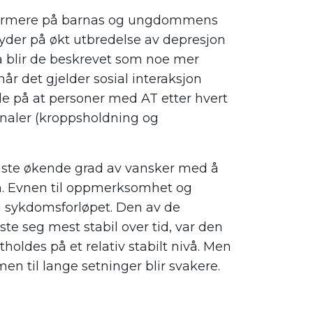
e nærmere på barnas og ungdommens
tyder på økt utbredelse av depresjon
 blir de beskrevet som noe mer
r det gjelder sosial interaksjon
de på at personer med AT etter hvert
gnaler (kroppsholdning og
iste økende grad av vansker med å
an. Evnen til oppmerksomhet og
r i sykdomsforløpet. Den av de
te seg mest stabil over tid
,
var den
tholdes på et relativ stabilt nivå. Men
en til lange setninger blir svakere.