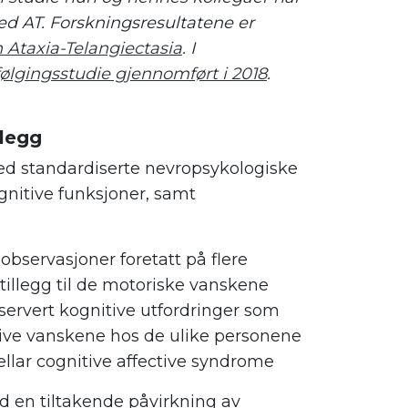
ed AT. Forskningsresultatene er
 Ataxia-Telangiectasia
. I
ølgingsstudie gjennomført i 2018
.
nlegg
med standardiserte nevropsykologiske
ognitive funksjoner
, samt
bservasjoner foretatt på flere
 tillegg til de motoriske vanskene
bservert kognitive utfordringer som
tive vanskene hos de ulike personene
ebellar cognitive affective syndrome
ed en tiltakende påvirkning av