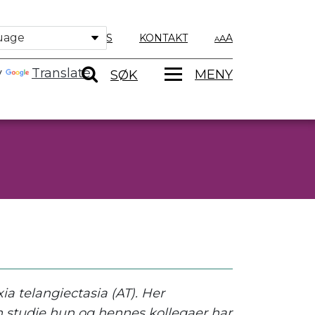
OM OSS
KONTAKT
A
y
Translate
MENY
SØK
a telangiectasia (AT). Her
n studie hun og hennes kollegaer har