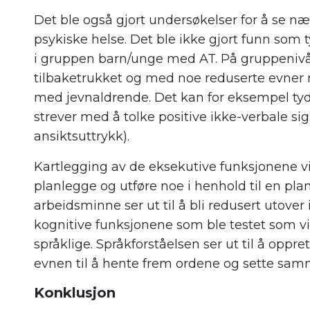
Det ble også gjort undersøkelser for å s
psykiske helse. Det ble ikke gjort funn som 
i gruppen barn/unge med AT. På gruppenivå
tilbaketrukket og med noe reduserte evner nå
med jevnaldrende. Det kan f
or eksempel
ty
strever med å tolke
positive
ikke-verbale si
ansiktsuttrykk).
Kartlegging av de eksekutive funksjonene v
planlegge og utføre noe i henhold til en pl
arbeidsminne ser ut til å bli redusert utove
kognitive funksjonene som ble testet som vis
språklige. Språkforståelsen ser ut til å oppret
evnen til å hente frem ordene og sette samm
Konklusjon