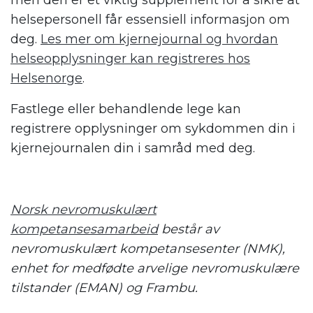
men den er et viktig supplement for å sikre at
helsepersonell får essensiell informasjon om
deg.
Les mer om kjernejournal og hvordan
helseopplysninger kan registreres hos
Helsenorge
.
Fastlege eller behandlende lege kan
registrere opplysninger om sykdommen din i
kjernejournalen din i samråd med deg.
Norsk nevromuskulært
kompetansesamarbeid
består av
nevromuskulært kompetansesenter (NMK),
enhet for medfødte arvelige nevromuskulære
tilstander (EMAN) og Frambu.