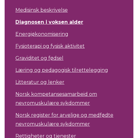
Medisinsk beskrivelse
Diagnosen i voksen alder
Energiøkonomisering
Fysioterapi og fysisk aktivitet
Graviditet og fødsel
Læring og pedagogisk tilrettelegging
Litteratur og lenker
Norsk kompetansesamarbeid om
nevromuskulære sykdommer
Norsk register for arvelige og medfødte
nevromuskulære sykdommer
Rettigheter og tjenester