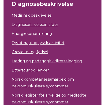
Diagnosebeskrivelse
Medisinsk beskrivelse
Diagnosen i voksen alder
Energiøkonomisering
Fysioterapi og fysisk aktivitet
Graviditet og fødsel
Læring og pedagogisk tilrettelegging
Litteratur og lenker
Norsk kompetansesamarbeid om
nevromuskulære sykdommer
Norsk register for arvelige og medfødte
nevromuskulære sykdommer