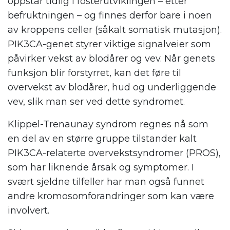
oppstår tidlig i fosterutviklingen – etter
befruktningen – og finnes derfor bare i noen
av kroppens celler (såkalt somatisk mutasjon).
PIK3CA-genet styrer viktige signalveier som
påvirker vekst av blodårer og vev. Når genets
funksjon blir forstyrret, kan det føre til
overvekst av blodårer, hud og underliggende
vev, slik man ser ved dette syndromet.
Klippel-Trenaunay syndrom regnes nå som
en del av en større gruppe tilstander kalt
PIK3CA-relaterte overvekstsyndromer (PROS),
som har liknende årsak og symptomer. I
svært sjeldne tilfeller har man også funnet
andre kromosomforandringer som kan være
involvert.