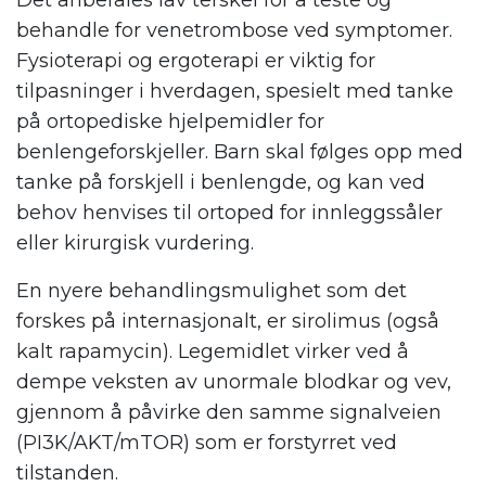
Det anbefales lav terskel for å teste og
behandle for venetrombose ved symptomer.
Fysioterapi og ergoterapi er viktig for
tilpasninger i hverdagen, spesielt med tanke
på ortopediske hjelpemidler for
benlengeforskjeller. Barn skal følges opp med
tanke på forskjell i benlengde, og kan ved
behov henvises til ortoped for innleggssåler
eller kirurgisk vurdering.
En nyere behandlingsmulighet som det
forskes på internasjonalt, er sirolimus (også
kalt rapamycin). Legemidlet virker ved å
dempe veksten av unormale blodkar og vev,
gjennom å påvirke den samme signalveien
(PI3K/AKT/mTOR) som er forstyrret ved
tilstanden.