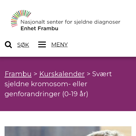
MENY
SØK
Frambu
>
Kurskalender
>
Svært
sjeldne kromosom- eller
genforandringer (0-19 år)