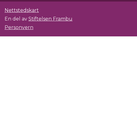
Nettstedskart
En del av
Stiftelsen Frambu
Personvern