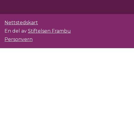
Nettstedskart
En del av
Stiftelsen Frambu
Personvern