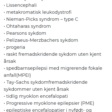
• Lissencephali
• metakromatisk leukodystrofi
• Nieman-Picks syndrom – type C
• Ohtaharas syndrom
• Pearsons sykdom
• Pelizaeus-Merzbachers sykdom
• progeria
• raskt fremadskridende sykdom uten kjent
årsak
• spedbarnsepilepsi med migrerende fokale
anfall(MPEI)
• Tay-Sachs sykdomfremadskridende
sykdommer uten kjent årsak
• tidlig myoklon encefalopati
• Progressive myoklone epilepsier (PME)
• epileptiske encefalopatier i nyfødt- og